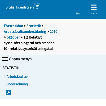
Meny
Sök
Förstasidan
>
Statistik
>
Arbetskraftsundersökning
>
2010
>
oktober
> 1.2 Relativt
sysselsättningstal och trenden
för relativt sysselsättningstal
Öppna menyn
STATISTIK
Arbetskrafts-
undersökning