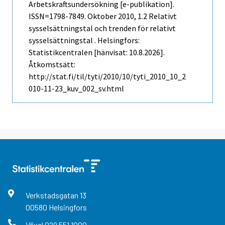
Arbetskraftsundersökning [e-publikation].
ISSN=1798-7849.
Oktober
2010, 1.2 Relativt
sysselsättningstal och trenden för relativt
sysselsättningstal . Helsingfors:
Statistikcentralen [hänvisat: 10.8.2026].
Åtkomstsätt:
http://stat.fi/til/tyti/2010/10/tyti_2010_10_2
010-11-23_kuv_002_sv.html
Verkstadsgatan
13
00580
Helsingfors
Växel
029 551 1000