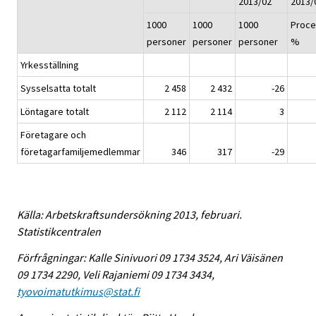
2013/02
2013/
1000
1000
1000
Proce
personer
personer
personer
%
Yrkesställning
Sysselsatta totalt
2 458
2 432
-26
Löntagare totalt
2 112
2 114
3
Företagare och
företagarfamiljemedlemmar
346
317
-29
Källa: Arbetskraftsundersökning 2013, februari.
Statistikcentralen
Förfrågningar: Kalle Sinivuori 09 1734 3524, Ari Väisänen
09 1734 2290, Veli Rajaniemi 09 1734 3434,
tyovoimatutkimus@stat.fi