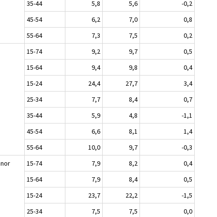
35-44
5,8
5,6
-0,2
45-54
6,2
7,0
0,8
55-64
7,3
7,5
0,2
n
15-74
9,2
9,7
0,5
15-64
9,4
9,8
0,4
15-24
24,4
27,7
3,4
25-34
7,7
8,4
0,7
35-44
5,9
4,8
-1,1
45-54
6,6
8,1
1,4
55-64
10,0
9,7
-0,3
nnor
15-74
7,9
8,2
0,4
15-64
7,9
8,4
0,5
15-24
23,7
22,2
-1,5
25-34
7,5
7,5
0,0