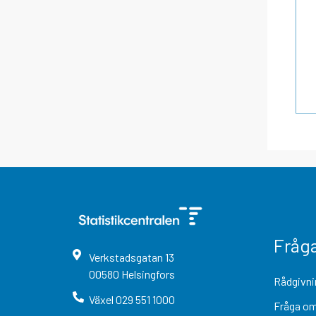
Fråg
Verkstadsgatan
13
00580
Helsingfors
Rådgivni
Växel
029 551 1000
Fråga om