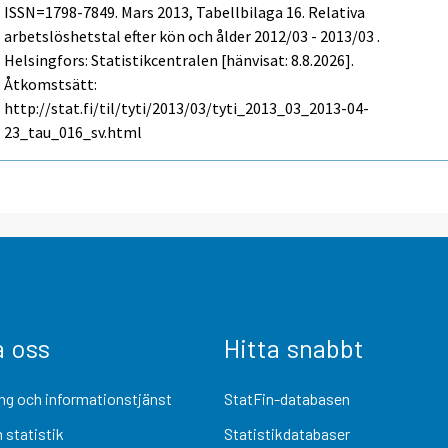
ISSN=1798-7849.
Mars
2013, Tabellbilaga 16. Relativa
arbetslöshetstal efter kön och ålder 2012/03 - 2013/03 .
Helsingfors: Statistikcentralen [hänvisat: 8.8.2026].
Åtkomstsätt:
http://stat.fi/til/tyti/2013/03/tyti_2013_03_2013-04-
23_tau_016_sv.html
a oss
Hitta snabbt
ng och informationstjänst
StatFin-databasen
 statistik
Statistikdatabaser