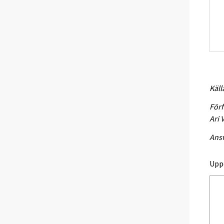
Käll
Förf
Ari 
Ansv
Upp