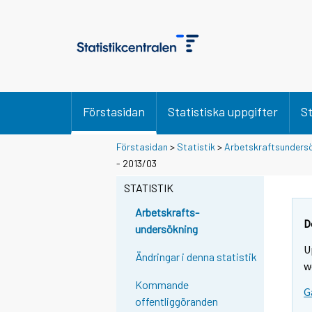
Förstasidan
Statistiska uppgifter
St
Förstasidan
>
Statistik
>
Arbetskraftsunders
- 2013/03
STATISTIK
Arbetskrafts-
D
undersökning
U
Ändringar i denna statistik
w
Kommande
G
offentliggöranden