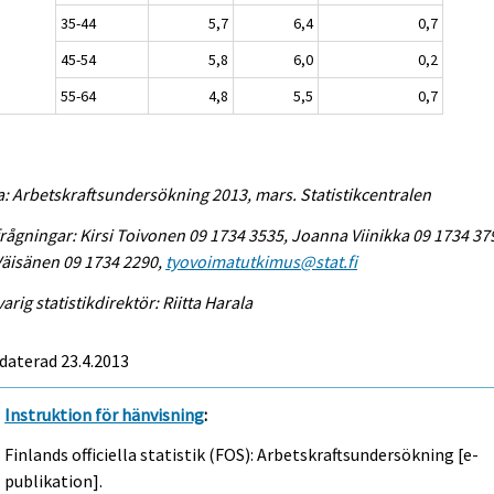
35-44
5,7
6,4
0,7
45-54
5,8
6,0
0,2
55-64
4,8
5,5
0,7
a: Arbetskraftsundersökning 2013, mars. Statistikcentralen
rågningar: Kirsi Toivonen 09 1734 3535, Joanna Viinikka 09 1734 37
Väisänen 09 1734 2290,
tyovoimatutkimus@stat.fi
arig statistikdirektör: Riitta Harala
daterad 23.4.2013
Instruktion för hänvisning
:
Finlands officiella statistik (FOS): Arbetskraftsundersökning [e-
publikation].