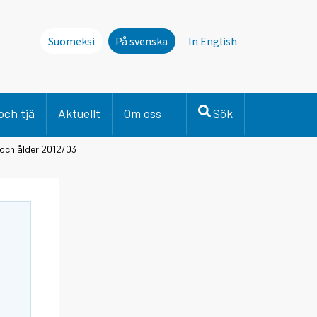
Suomeksi
På svenska
In English
och tjä
Aktuellt
Om oss
Sök
 och ålder 2012/03