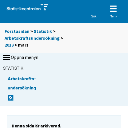
Meny
Sök
Förstasidan
>
Statistik
>
Arbetskraftsundersökning
>
2013
>
mars
Öppna menyn
STATISTIK
Arbetskrafts-
undersökning
Denna sida är arkiverad.