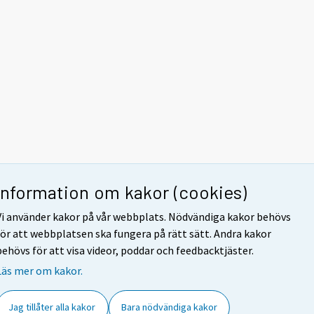
Information om kakor (cookies)
Vi använder kakor på vår webbplats. Nödvändiga kakor behövs
för att webbplatsen ska fungera på rätt sätt. Andra kakor
behövs för att visa videor, poddar och feedbacktjäster.
Läs mer om kakor.
Jag tillåter alla kakor
Bara nödvändiga kakor