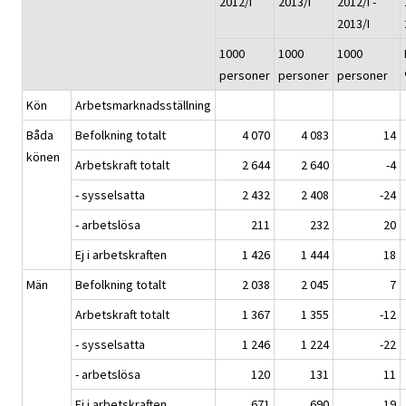
2012/I
2013/I
2012/I -
2013/I
1000
1000
1000
personer
personer
personer
Kön
Arbetsmarknadsställning
Båda
Befolkning totalt
4 070
4 083
14
könen
Arbetskraft totalt
2 644
2 640
-4
- sysselsatta
2 432
2 408
-24
- arbetslösa
211
232
20
Ej i arbetskraften
1 426
1 444
18
Män
Befolkning totalt
2 038
2 045
7
Arbetskraft totalt
1 367
1 355
-12
- sysselsatta
1 246
1 224
-22
- arbetslösa
120
131
11
Ej i arbetskraften
671
690
19