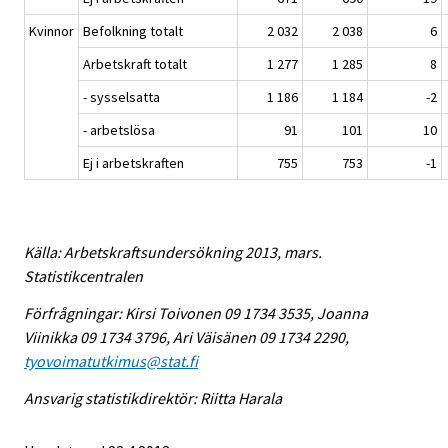
Kvinnor
Befolkning totalt
2 032
2 038
6
Arbetskraft totalt
1 277
1 285
8
- sysselsatta
1 186
1 184
-2
- arbetslösa
91
101
10
Ej i arbetskraften
755
753
-1
Källa: Arbetskraftsundersökning 2013, mars.
Statistikcentralen
Förfrågningar: Kirsi Toivonen 09 1734 3535, Joanna
Viinikka 09 1734 3796, Ari Väisänen 09 1734 2290,
tyovoimatutkimus@stat.fi
Ansvarig statistikdirektör: Riitta Harala