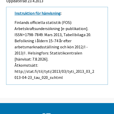
Uppdaterad 23.4.2013
Instruktion för hänvisning
:
Finlands officiella statistik (FOS):
Arbetskraftsundersökning [e-publikation].
ISSN=1798-7849.
Mars
2013, Tabellbilaga 20.
Befolkning i åldern 15-74 år efter
arbetsmarknadsställning och kön 2012/I -
2013/I . Helsingfors: Statistikcentralen
[hänvisat: 7.8.2026].
Åtkomstsätt:
http://stat.fi/til/tyti/2013/03/tyti_2013_03_2
013-04-23_tau_020_sv.html