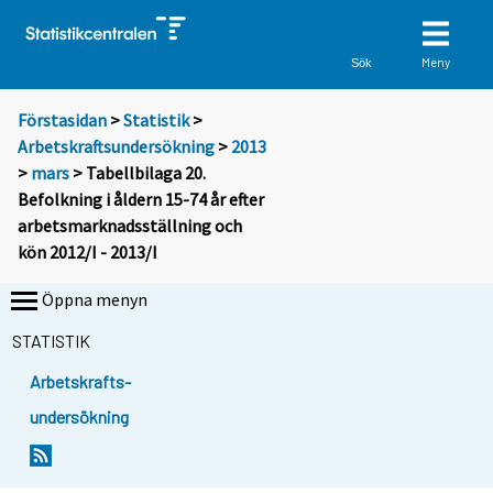
Meny
Sök
Förstasidan
>
Statistik
>
Arbetskraftsundersökning
>
2013
>
mars
> Tabellbilaga 20.
Befolkning i åldern 15-74 år efter
arbetsmarknadsställning och
kön 2012/I - 2013/I
Öppna menyn
STATISTIK
Arbetskrafts-
undersökning