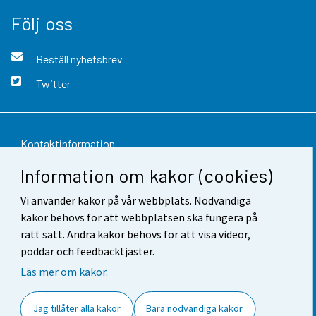
Följ oss
Beställ nyhetsbrev
Twitter
Kontaktinformation
Information om kakor (cookies)
Respons
Vi använder kakor på vår webbplats. Nödvändiga
Användarvillkor
kakor behövs för att webbplatsen ska fungera på
Dataskydd
rätt sätt. Andra kakor behövs för att visa videor,
poddar och feedbacktjäster.
Tillgänglighet
Läs mer om kakor.
Information om webbplatsen
Jag tillåter alla kakor
Bara nödvändiga kakor
Cookie-inställningar