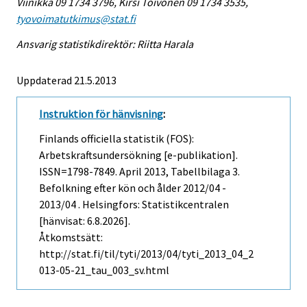
Viinikka 09 1734 3796, Kirsi Toivonen 09 1734 3535,
tyovoimatutkimus@stat.fi
Ansvarig statistikdirektör: Riitta Harala
Uppdaterad 21.5.2013
Instruktion för hänvisning
:
Finlands officiella statistik (FOS):
Arbetskraftsundersökning [e-publikation].
ISSN=1798-7849.
April
2013, Tabellbilaga 3.
Befolkning efter kön och ålder 2012/04 -
2013/04 . Helsingfors: Statistikcentralen
[hänvisat: 6.8.2026].
Åtkomstsätt:
http://stat.fi/til/tyti/2013/04/tyti_2013_04_2
013-05-21_tau_003_sv.html