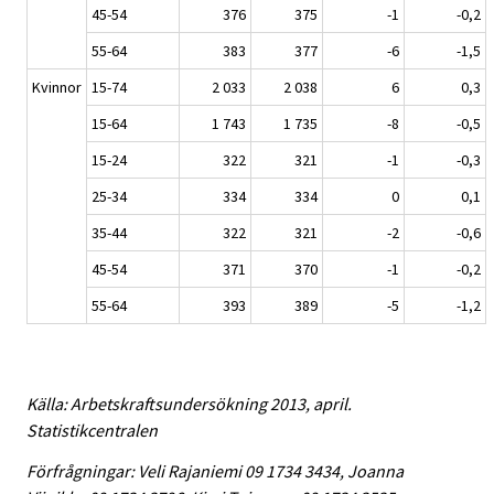
45-54
376
375
-1
-0,2
55-64
383
377
-6
-1,5
Kvinnor
15-74
2 033
2 038
6
0,3
15-64
1 743
1 735
-8
-0,5
15-24
322
321
-1
-0,3
25-34
334
334
0
0,1
35-44
322
321
-2
-0,6
45-54
371
370
-1
-0,2
55-64
393
389
-5
-1,2
Källa: Arbetskraftsundersökning 2013, april.
Statistikcentralen
Förfrågningar: Veli Rajaniemi 09 1734 3434, Joanna