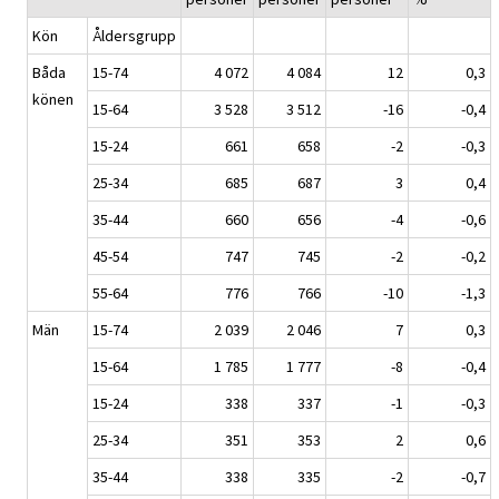
Kön
Åldersgrupp
Båda
15-74
4 072
4 084
12
0,3
könen
15-64
3 528
3 512
-16
-0,4
15-24
661
658
-2
-0,3
25-34
685
687
3
0,4
35-44
660
656
-4
-0,6
45-54
747
745
-2
-0,2
55-64
776
766
-10
-1,3
Män
15-74
2 039
2 046
7
0,3
15-64
1 785
1 777
-8
-0,4
15-24
338
337
-1
-0,3
25-34
351
353
2
0,6
35-44
338
335
-2
-0,7