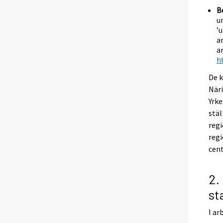
B
u
’
a
a
h
De k
Näri
Yrke
stäl
reg
regi
cent
2.
st
I ar