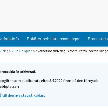
atistikinfo
Enkäter och datainsamlingar
Produkter 
ökning
>
2013
>
augusti
> Kvalitetsbeskrivning: Arbetskraftsundersökning
enna sida är arkiverad.
ppgifter som publicerats efter 5.4.2022 finns på den förnyade
ebbplatsen.
å till den nya statistiksidan.