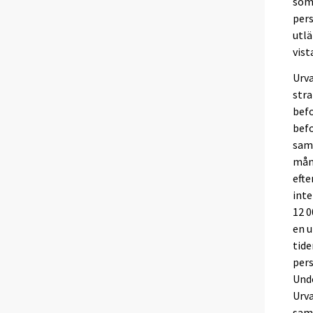
som
pers
utlä
vist
Urva
stra
befo
befo
samm
mån
efte
inte
12 0
en 
tide
pers
Unde
Urva
saml