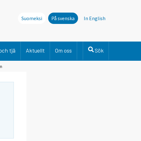
Suomeksi
På svenska
In English
och tjä
Aktuellt
Om oss
Sök
en