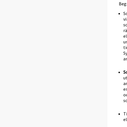
Beg
S
v
s
r
e
u
t
S
a
S
u
a
e
o
s
T
e