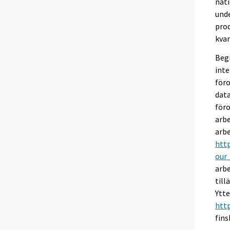
nati
unde
prod
kvar
Begr
int
föro
data
föro
arbe
arbe
http
our
arbe
till
Ytte
http
fins