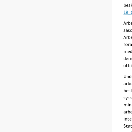
besk
19_
Arbe
säso
Arbe
förä
mede
dem 
utbi
Unde
arbe
besl
syss
mini
arbe
inte
Stat