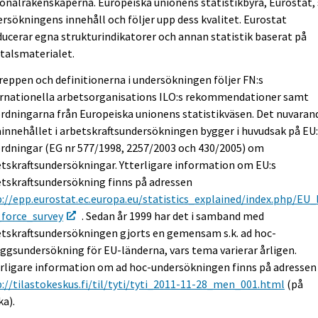
onalräkenskaperna. Europeiska unionens statistikbyrå, Eurostat, 
rsökningens innehåll och följer upp dess kvalitet. Eurostat
ucerar egna strukturindikatorer och annan statistik baserat på
talsmaterialet.
eppen och definitionerna i undersökningen följer FN:s
ernationella arbetsorganisations ILO:s rekommendationer samt
rdningarna från Europeiska unionens statistikväsen. Det nuvaran
innehållet i arbetskraftsundersökningen bygger i huvudsak på EU
rdningar (EG nr 577/1998, 2257/2003 och 430/2005) om
tskraftsundersökningar. Ytterligare information om EU:s
tskraftsundersökning finns på adressen
://epp.eurostat.ec.europa.eu/statistics_explained/index.php/EU_
_force_survey
. Sedan år 1999 har det i samband med
tskraftsundersökningen gjorts en gemensam s.k. ad hoc-
äggsundersökning för EU-länderna, vars tema varierar årligen.
rligare information om ad hoc-undersökningen finns på adressen
://tilastokeskus.fi/til/tyti/tyti_2011-11-28_men_001.html
(på
ka).