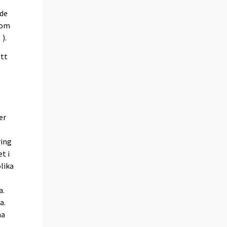
 de
som
).
ett
er
ring
t i
lika
a.
a.
na