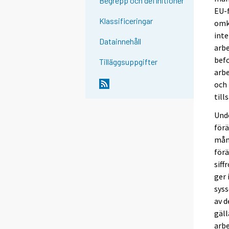
Begrepp och definitioner
EU-f
Klassificeringar
omkr
inte
Datainnehåll
arb
befo
Tilläggsuppgifter
arbe
och 
til
Unde
förä
mån
för
siff
ger 
syss
av d
gäll
arb