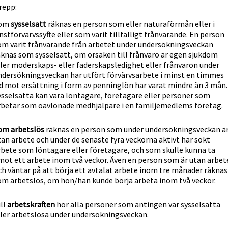
repp:
om
sysselsatt
räknas en person som eller naturaförmån eller i
instförvärvssyfte eller som varit tillfälligt frånvarande. En person
om varit frånvarande från arbetet under undersökningsveckan
äknas som sysselsatt, om orsaken till frånvaro är egen sjukdom
ller moderskaps- eller faderskapsledighet eller frånvaron under
ndersökningsveckan har utfört förvärvsarbete i minst en timmes
id mot ersättning i form av penninglön har varat mindre än 3 mån.
ysselsatta kan vara löntagare, företagare eller personer som
rbetar som oavlönade medhjälpare i en familjemedlems företag.
om arbetslös
räknas en person som under undersökningsveckan ä
tan arbete och under de senaste fyra veckorna aktivt har sökt
rbete som löntagare eller företagare, och som skulle kunna ta
mot ett arbete inom två veckor. Även en person som är utan arbet
ch väntar på att börja ett avtalat arbete inom tre månader räknas
om arbetslös, om hon/han kunde börja arbeta inom två veckor.
ill
arbetskraften
hör alla personer som antingen var sysselsatta
ller arbetslösa under undersökningsveckan.