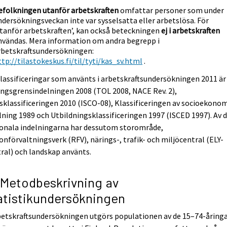
efolkningen utanför arbetskraften
omfattar personer som under
ndersökningsveckan inte var sysselsatta eller arbetslösa. För
utanför arbetskraften’, kan också beteckningen
ej i arbetskraften
nvändas. Mera information om andra begrepp i
rbetskraftsundersökningen:
ttp://tilastokeskus.fi/til/tyti/kas_sv.html
.
lassificeringar som använts i arbetskraftsundersökningen 2011 är
ngsgrensindelningen 2008 (TOL 2008, NACE Rev. 2),
sklassificeringen 2010 (ISCO-08), Klassificeringen av socioekono
lning 1989 och Utbildningsklassificeringen 1997 (ISCED 1997). Av 
ionala indelningarna har dessutom storområde,
onförvaltningsverk (RFV), närings-, trafik- och miljöcentral (ELY-
ral) och landskap använts.
 Metodbeskrivning av
atistikundersökningen
betskraftsundersökningen utgörs populationen av de 15–74-åring