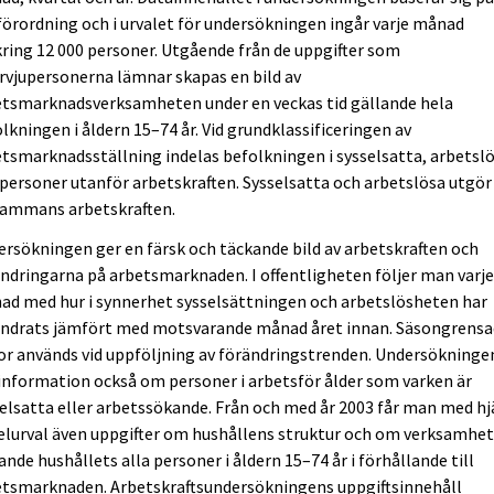
örordning och i urvalet för undersökningen ingår varje månad
ing 12 000 personer. Utgående från de uppgifter som
rvjupersonerna lämnar skapas en bild av
etsmarknadsverksamheten under en veckas tid gällande hela
lkningen i åldern 15–74 år. Vid grundklassificeringen av
tsmarknadsställning indelas befolkningen i sysselsatta, arbetsl
personer utanför arbetskraften. Sysselsatta och arbetslösa utgör
lsammans arbetskraften.
rsökningen ger en färsk och täckande bild av arbetskraften och
ndringarna på arbetsmarknaden. I offentligheten följer man varj
ad med hur i synnerhet sysselsättningen och arbetslösheten har
ändrats jämfört med motsvarande månad året innan. Säsongrens
ror används vid uppföljning av förändringstrenden. Undersökninge
information också om personer i arbetsför ålder som varken är
elsatta eller arbetssökande. Från och med år 2003 får man med hj
elurval även uppgifter om hushållens struktur och om verksamhe
ande hushållets alla personer i åldern 15–74 år i förhållande till
etsmarknaden. Arbetskraftsundersökningens uppgiftsinnehåll