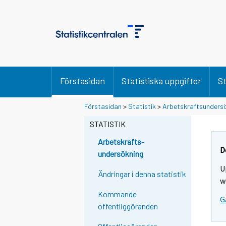
Förstasidan
Statistiska uppgifter
St
Y
Y
Förstasidan
>
Statistik
>
Arbetskraftsunders
o
o
STATISTIK
u
u
a
a
Arbetskrafts-
r
r
D
undersökning
e
e
U
m
m
Ändringar i denna statistik
w
o
o
Kommande
v
v
G
offentliggöranden
i
i
n
n