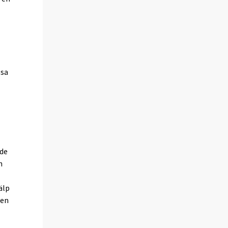
ösa
e
ade
n
älp
ten