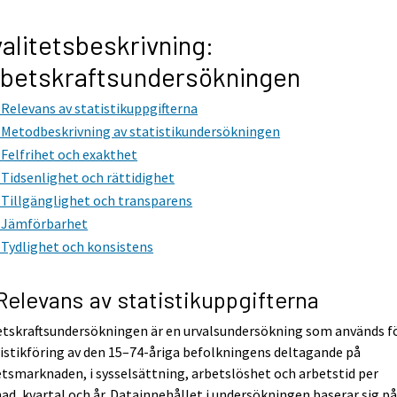
alitetsbeskrivning:
betskraftsundersökningen
. Relevans av statistikuppgifterna
. Metodbeskrivning av statistikundersökningen
. Felfrihet och exakthet
. Tidsenlighet och rättidighet
. Tillgänglighet och transparens
. Jämförbarhet
. Tydlighet och konsistens
 Relevans av statistikuppgifterna
etskraftsundersökningen är en urvalsundersökning som används f
istikföring av den 15–74-åriga befolkningens deltagande på
tsmarknaden, i sysselsättning, arbetslöshet och arbetstid per
d, kvartal och år. Datainnehållet i undersökningen baserar sig på