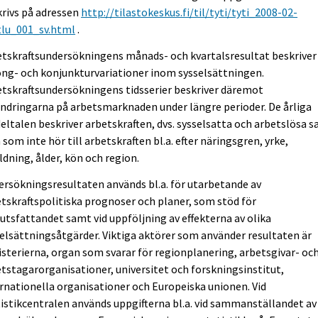
rivs på adressen
http://tilastokeskus.fi/til/tyti/tyti_2008-02-
tlu_001_sv.html
.
tskraftsundersökningens månads- och kvartalsresultat beskriver
ng- och konjunkturvariationer inom sysselsättningen.
tskraftsundersökningens tidsserier beskriver däremot
ndringarna på arbetsmarknaden under längre perioder. De årliga
ltalen beskriver arbetskraften, dvs. sysselsatta och arbetslösa 
som inte hör till arbetskraften bl.a. efter näringsgren, yrke,
ldning, ålder, kön och region.
rsökningsresultaten används bl.a. för utarbetande av
tskraftspolitiska prognoser och planer, som stöd för
utsfattandet samt vid uppföljning av effekterna av olika
elsättningsåtgärder. Viktiga aktörer som använder resultaten är
sterierna, organ som svarar för regionplanering, arbetsgivar- oc
tstagarorganisationer, universitet och forskningsinstitut,
rnationella organisationer och Europeiska unionen. Vid
istikcentralen används uppgifterna bl.a. vid sammanställandet av