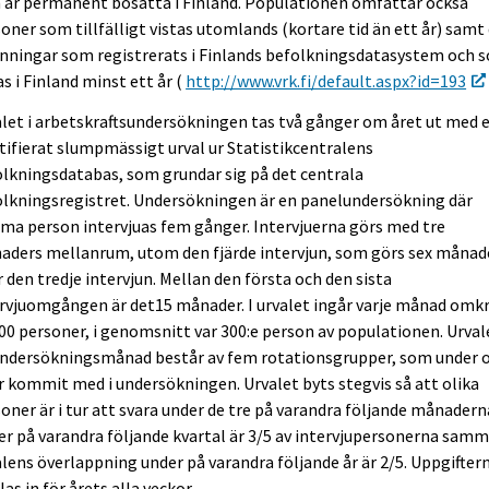
 är permanent bosatta i Finland. Populationen omfattar också
oner som tillfälligt vistas utomlands (kortare tid än ett år) samt
nningar som registrerats i Finlands befolkningsdatasystem och 
as i Finland minst ett år (
http://www.vrk.fi/default.aspx?id=193
let i arbetskraftsundersökningen tas två gånger om året ut med 
tifierat slumpmässigt urval ur Statistikcentralens
lkningsdatabas, som grundar sig på det centrala
lkningsregistret. Undersökningen är en panelundersökning där
a person intervjuas fem gånger. Intervjuerna görs med tre
aders mellanrum, utom den fjärde intervjun, som görs sex månad
r den tredje intervjun. Mellan den första och den sista
rvjuomgången är det15 månader. I urvalet ingår varje månad omk
00 personer, i genomsnitt var 300:e person av populationen. Urvale
undersökningsmånad består av fem rotationsgrupper, som under o
r kommit med i undersökningen. Urvalet byts stegvis så att olika
oner är i tur att svara under de tre på varandra följande månadern
r på varandra följande kvartal är 3/5 av intervjupersonerna samm
lens överlappning under på varandra följande år är 2/5. Uppgifter
as in för årets alla veckor.