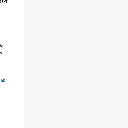
styr
de
:s
lab