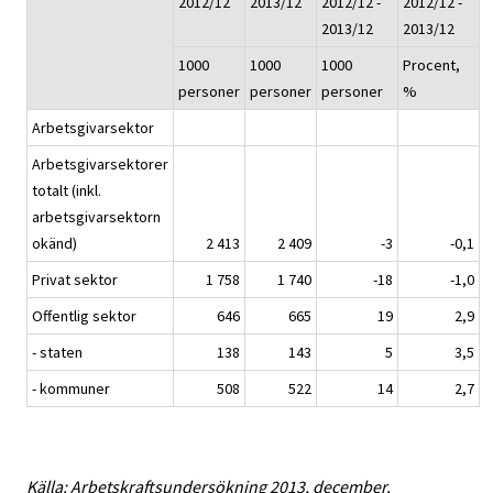
2012/12
2013/12
2012/12 -
2012/12 -
2013/12
2013/12
1000
1000
1000
Procent,
personer
personer
personer
%
Arbetsgivarsektor
Arbetsgivarsektorer
totalt (inkl.
arbetsgivarsektorn
okänd)
2 413
2 409
-3
-0,1
Privat sektor
1 758
1 740
-18
-1,0
Offentlig sektor
646
665
19
2,9
- staten
138
143
5
3,5
- kommuner
508
522
14
2,7
Källa: Arbetskraftsundersökning 2013, december.