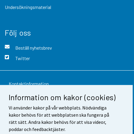
Undersökningsmaterial
Följ oss
Beställ nyhetsbrev
Twitter
Kontaktinformation
Information om kakor (cookies)
Respons
Vi använder kakor på vår webbplats. Nödvändiga
Användarvillkor
kakor behövs för att webbplatsen ska fungera på
Dataskydd
rätt sätt. Andra kakor behövs för att visa videor,
poddar och feedbacktjäster.
Tillgänglighet