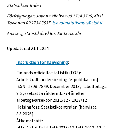
Statistikcentralen
Förfrågningar: Joanna Viinikka 09 1734 3796, Kirsi
Toivonen 09 1734 3535,
tyovoimatutkimus@stat.fi
Ansvarig statistikdirektör: Riitta Harala
Uppdaterad 21.1.2014
Instruktion för hänvisning
:
Finlands officiella statistik (FOS):
Arbetskraftsundersökning [e-publikation].
ISSN=1798-7849.
December
2013, Tabellbilaga
9. Sysselsatta i åldern 15-74 år efter
arbetsgivarsektor 2012/12 - 2013/12 .
Helsingfors: Statistikcentralen [hänvisat:
8.8.2026].
Åtkomstsätt:
http://stat.fi/til/tyti/2013/12/tyti_2013_12_2