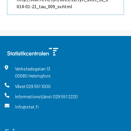
014-01-21_tau_009_sv.html
Verkstadsgatan
13
00580
Helsingfors
Växel
029 551 1000
Informationstjänst
029 551 2220
info@stat.fi