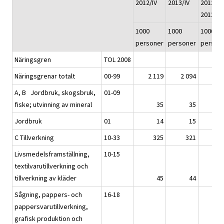
2012/IV
2013/IV
2012/IV 
2013/IV
1000
1000
1000
personer
personer
person
Näringsgren
TOL 2008
Näringsgrenar totalt
00-99
2 119
2 094
A, B Jordbruk, skogsbruk,
01-09
fiske; utvinning av mineral
35
35
Jordbruk
01
14
15
C Tillverkning
10-33
325
321
Livsmedelsframställning,
10-15
textilvarutillverkning och
tillverkning av kläder
45
44
Sågning, pappers- och
16-18
pappersvarutillverkning,
grafisk produktion och