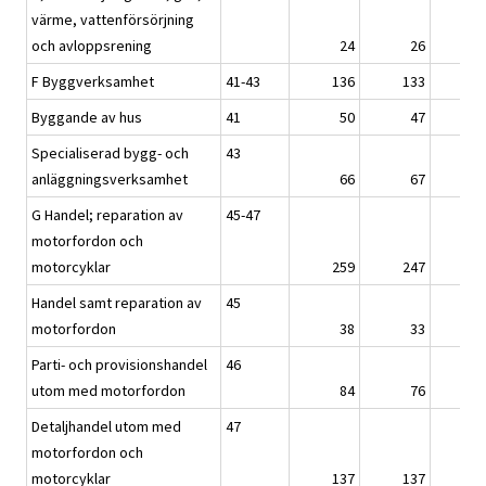
värme, vattenförsörjning
och avloppsrening
24
26
F Byggverksamhet
41-43
136
133
Byggande av hus
41
50
47
Specialiserad bygg- och
43
anläggningsverksamhet
66
67
G Handel; reparation av
45-47
motorfordon och
motorcyklar
259
247
Handel samt reparation av
45
motorfordon
38
33
Parti- och provisionshandel
46
utom med motorfordon
84
76
Detaljhandel utom med
47
motorfordon och
motorcyklar
137
137