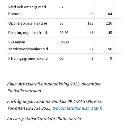
Vård och omsorg med
87
boende
83
84
Öppna sociala insatser
88
128
126
R Kultur, nöje och fritid
90-93
46
45
S-U Annan
94-99
serviceverksamhet o.d.
57
56
X Näringsgrenen okänd
00
8
8
Källa: Arbetskraftsundersökning 2013, december.
Statistikcentralen
Förfrågningar: Joanna Viinikka 09 1734 3796, Kirsi
Toivonen 09 1734 3535,
tyovoimatutkimus@stat.fi
Ansvarig statistikdirektör: Riitta Harala