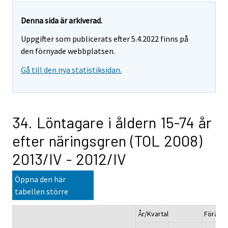
Denna sida är arkiverad.
Uppgifter som publicerats efter 5.4.2022 finns på
den förnyade webbplatsen.
Gå till den nya statistiksidan.
34. Löntagare i åldern 15-74 år
efter näringsgren (TOL 2008)
2013/IV - 2012/IV
Öppna den här
tabellen större
År/Kvartal
Förändr