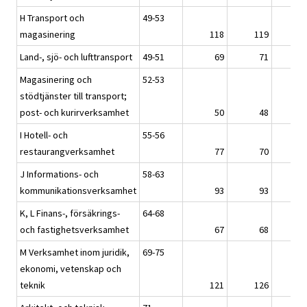
H Transport och
49-53
magasinering
118
119
Land-, sjö- och lufttransport
49-51
69
71
Magasinering och
52-53
stödtjänster till transport;
post- och kurirverksamhet
50
48
I Hotell- och
55-56
restaurangverksamhet
77
70
J Informations- och
58-63
kommunikationsverksamhet
93
93
K, L Finans-, försäkrings-
64-68
och fastighetsverksamhet
67
68
M Verksamhet inom juridik,
69-75
ekonomi, vetenskap och
teknik
121
126