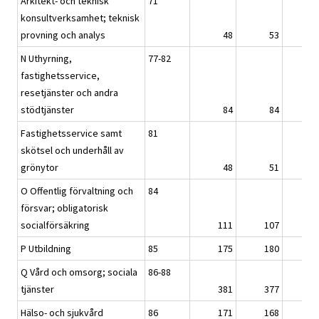
Arkitekt- och teknisk
71
konsultverksamhet; teknisk
provning och analys
48
53
N Uthyrning,
77-82
fastighetsservice,
resetjänster och andra
stödtjänster
84
84
Fastighetsservice samt
81
skötsel och underhåll av
grönytor
48
51
O Offentlig förvaltning och
84
försvar; obligatorisk
socialförsäkring
111
107
P Utbildning
85
175
180
Q Vård och omsorg; sociala
86-88
tjänster
381
377
Hälso- och sjukvård
86
171
168