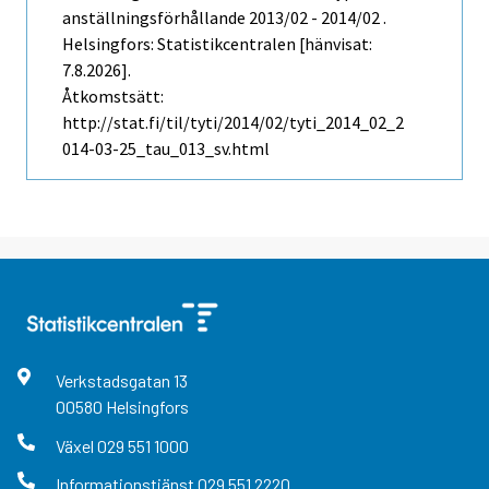
anställningsförhållande 2013/02 - 2014/02 .
Helsingfors: Statistikcentralen [hänvisat:
7.8.2026].
Åtkomstsätt:
http://stat.fi/til/tyti/2014/02/tyti_2014_02_2
014-03-25_tau_013_sv.html
Verkstadsgatan
13
00580
Helsingfors
Växel
029 551 1000
Informationstjänst
029 551 2220