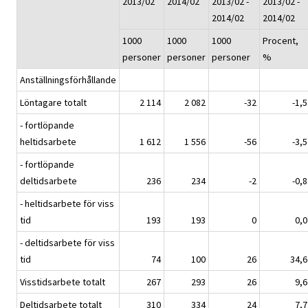
2013/02
2014/02
2013/02 -
2013/02 -
2014/02
2014/02
1000
1000
1000
Procent,
personer
personer
personer
%
Anställningsförhållande
Löntagare totalt
2 114
2 082
-32
-1,5
- fortlöpande
heltidsarbete
1 612
1 556
-56
-3,5
- fortlöpande
deltidsarbete
236
234
-2
-0,8
- heltidsarbete för viss
tid
193
193
0
0,0
- deltidsarbete för viss
tid
74
100
26
34,6
Visstidsarbete totalt
267
293
26
9,6
Deltidsarbete totalt
310
334
24
7,7