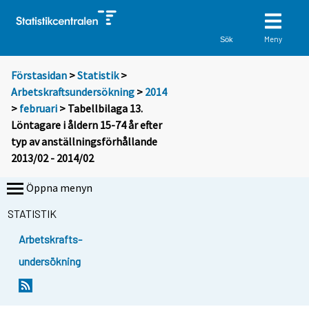
Meny
Sök
Förstasidan
>
Statistik
>
Arbetskraftsundersökning
>
2014
>
februari
> Tabellbilaga 13.
Löntagare i åldern 15-74 år efter
typ av anställningsförhållande
2013/02 - 2014/02
Öppna menyn
STATISTIK
Arbetskrafts-
undersökning