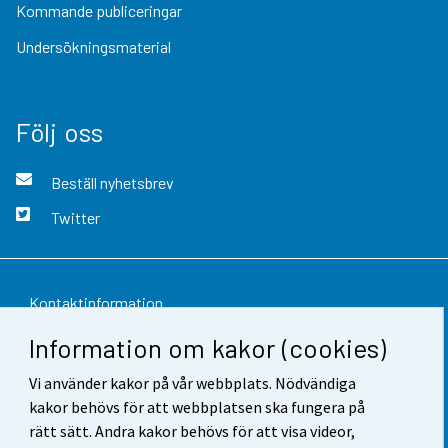
Kommande publiceringar
Undersökningsmaterial
Följ oss
Beställ nyhetsbrev
Twitter
Kontaktinformation
Information om kakor (cookies)
Respons
Vi använder kakor på vår webbplats. Nödvändiga
Användarvillkor
kakor behövs för att webbplatsen ska fungera på
Dataskydd
rätt sätt. Andra kakor behövs för att visa videor,