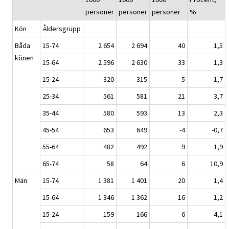
personer
personer
personer
%
Kön
Åldersgrupp
Båda
15-74
2 654
2 694
40
1,5
könen
15-64
2 596
2 630
33
1,3
15-24
320
315
-5
-1,7
25-34
561
581
21
3,7
35-44
580
593
13
2,3
45-54
653
649
-4
-0,7
55-64
482
492
9
1,9
65-74
58
64
6
10,9
Män
15-74
1 381
1 401
20
1,4
15-64
1 346
1 362
16
1,2
15-24
159
166
6
4,1