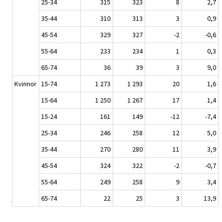
25-34
315
323
8
2,7
35-44
310
313
3
0,9
45-54
329
327
-2
-0,6
55-64
233
234
1
0,3
65-74
36
39
3
9,0
Kvinnor
15-74
1 273
1 293
20
1,6
15-64
1 250
1 267
17
1,4
15-24
161
149
-12
-7,4
25-34
246
258
12
5,0
35-44
270
280
11
3,9
45-54
324
322
-2
-0,7
55-64
249
258
9
3,4
65-74
22
25
3
13,9