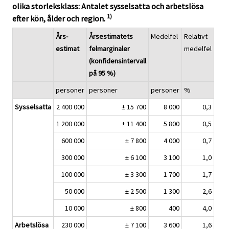
olika storleksklass: Antalet sysselsatta och arbetslösa
1)
efter kön, ålder och region.
Års-
Årsestimatets
Medelfel
Relativt
estimat
felmarginaler
medelfel
(konfidensintervall
på 95 %)
personer
personer
personer
%
Sysselsatta
2 400 000
± 15 700
8 000
0,3
1 200 000
± 11 400
5 800
0,5
600 000
± 7 800
4 000
0,7
300 000
± 6 100
3 100
1,0
100 000
± 3 300
1 700
1,7
50 000
± 2 500
1 300
2,6
10 000
± 800
400
4,0
Arbetslösa
230 000
± 7 100
3 600
1,6