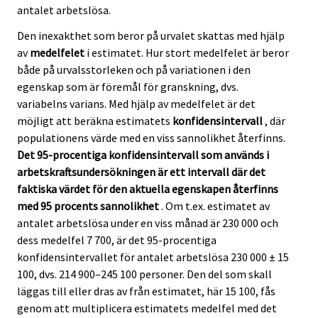
antalet arbetslösa.
Den inexakthet som beror på urvalet skattas med hjälp
av
medelfelet
i estimatet. Hur stort medelfelet är beror
både på urvalsstorleken och på variationen i den
egenskap som är föremål för granskning, dvs.
variabelns varians. Med hjälp av medelfelet är det
möjligt att beräkna estimatets
konfidensintervall
, där
populationens värde med en viss sannolikhet återfinns.
Det 95-procentiga konfidensintervall som används i
arbetskraftsundersökningen är ett intervall där det
faktiska värdet för den aktuella egenskapen återfinns
med 95 procents sannolikhet
. Om t.ex. estimatet av
antalet arbetslösa under en viss månad är 230 000 och
dess medelfel 7 700, är det 95-procentiga
konfidensintervallet för antalet arbetslösa 230 000 ± 15
100, dvs. 214 900–245 100 personer. Den del som skall
läggas till eller dras av från estimatet, här 15 100, fås
genom att multiplicera estimatets medelfel med det