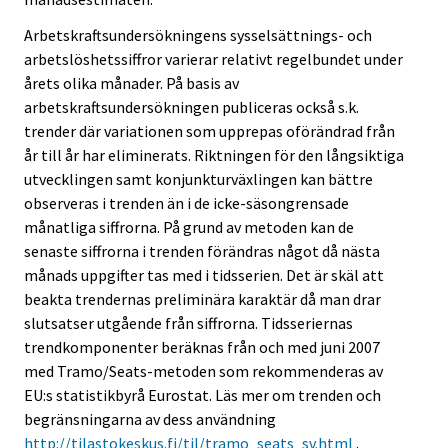
Arbetskraftsundersökningens sysselsättnings- och
arbetslöshetssiffror varierar relativt regelbundet under
årets olika månader. På basis av
arbetskraftsundersökningen publiceras också s.k.
trender där variationen som upprepas oförändrad från
år till år har eliminerats. Riktningen för den långsiktiga
utvecklingen samt konjunkturväxlingen kan bättre
observeras i trenden än i de icke-säsongrensade
månatliga siffrorna. På grund av metoden kan de
senaste siffrorna i trenden förändras något då nästa
månads uppgifter tas med i tidsserien. Det är skäl att
beakta trendernas preliminära karaktär då man drar
slutsatser utgående från siffrorna. Tidsseriernas
trendkomponenter beräknas från och med juni 2007
med Tramo/Seats-metoden som rekommenderas av
EU:s statistikbyrå Eurostat. Läs mer om trenden och
begränsningarna av dess användning
http://tilastokeskus.fi/til/tramo_seats_sv.html
.