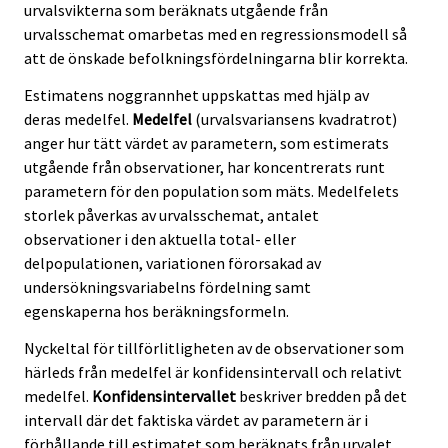
urvalsvikterna som beräknats utgående från
urvalsschemat omarbetas med en regressionsmodell så
att de önskade befolkningsfördelningarna blir korrekta.
Estimatens noggrannhet uppskattas med hjälp av
deras medelfel.
Medelfel
(urvalsvariansens kvadratrot)
anger hur tätt värdet av parametern, som estimerats
utgående från observationer, har koncentrerats runt
parametern för den population som mäts. Medelfelets
storlek påverkas av urvalsschemat, antalet
observationer i den aktuella total- eller
delpopulationen, variationen förorsakad av
undersökningsvariabelns fördelning samt
egenskaperna hos beräkningsformeln.
Nyckeltal för tillförlitligheten av de observationer som
härleds från medelfel är konfidensintervall och relativt
medelfel.
Konfidensintervallet
beskriver bredden på det
intervall där det faktiska värdet av parametern är i
förhållande till estimatet som beräknats från urvalet.