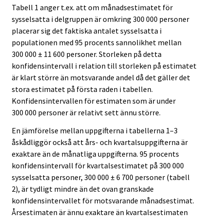
Tabell 1 anger t.ex. att om månadsestimatet för
sysselsatta i delgruppen är omkring 300 000 personer
placerar sig det faktiska antalet sysselsatta i
populationen med 95 procents sannolikhet mellan
300 000 ± 11 600 personer. Storleken på detta
konfidensintervall i relation till storleken på estimatet
är klart större än motsvarande andel då det gäller det
stora estimatet på första raden i tabellen.
Konfidensintervallen för estimaten som är under
300 000 personer är relativt sett ännu större.
En jämförelse mellan uppgifterna i tabellerna 1–3
åskådliggör också att års- och kvartalsuppgifterna är
exaktare än de månatliga uppgifterna. 95 procents
konfidensintervall för kvartalsestimatet på 300 000
sysselsatta personer, 300 000 ± 6 700 personer (tabell
2), är tydligt mindre än det ovan granskade
konfidensintervallet för motsvarande månadsestimat.
Årsestimaten är ännu exaktare än kvartalsestimaten