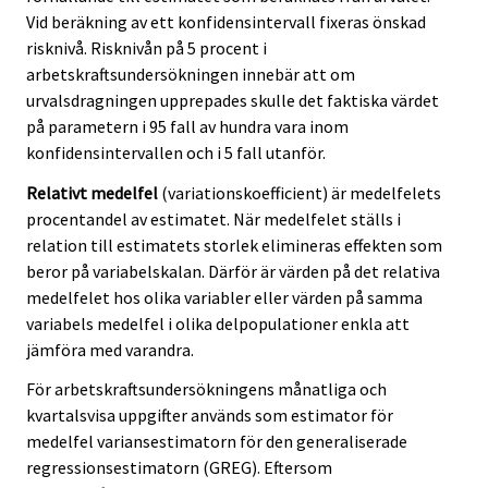
Vid beräkning av ett konfidensintervall fixeras önskad
risknivå. Risknivån på 5 procent i
arbetskraftsundersökningen innebär att om
urvalsdragningen upprepades skulle det faktiska värdet
på parametern i 95 fall av hundra vara inom
konfidensintervallen och i 5 fall utanför.
Relativt medelfel
(variationskoefficient) är medelfelets
procentandel av estimatet. När medelfelet ställs i
relation till estimatets storlek elimineras effekten som
beror på variabelskalan. Därför är värden på det relativa
medelfelet hos olika variabler eller värden på samma
variabels medelfel i olika delpopulationer enkla att
jämföra med varandra.
För arbetskraftsundersökningens månatliga och
kvartalsvisa uppgifter används som estimator för
medelfel variansestimatorn för den generaliserade
regressionsestimatorn (GREG). Eftersom