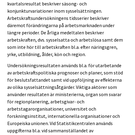
kvartalsresultat beskriver säsong- och
konjunkturvariationer inom sysselsättningen.
Arbetskraftsundersökningens tidsserier beskriver
däremot förändringarna på arbetsmarknaden under
längre perioder. De årliga medeltalen beskriver
arbetskraften, dvs. sysselsatta och arbetslösa samt dem
som inte hör till arbetskraften bl.a. efter näringsgren,
yrke, utbildning, ålder, kön och region.
Undersökningsresultaten används bl.a. för utarbetande
av arbetskraftspolitiska prognoser och planer, som stöd
för beslutsfattandet samt vid uppföljning av effekterna
av olika sysselsättningsåtgärder. Viktiga aktörer som
använder resultaten är ministerierna, organ som svarar
för regionplanering, arbetsgivar- och
arbetstagarorganisationer, universitet och
forskningsinstitut, internationella organisationer och
Europeiska unionen. Vid Statistikcentralen används
uppgifterna bl.a. vid sammanställandet av