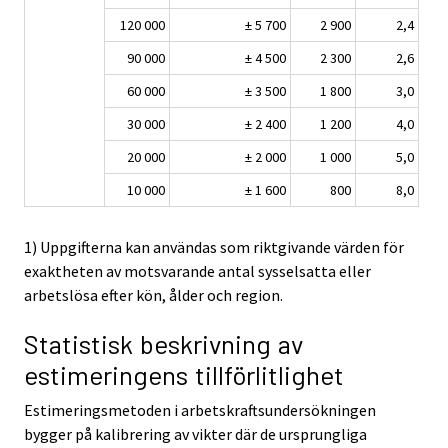
120 000
± 5 700
2 900
2,4
90 000
± 4 500
2 300
2,6
60 000
± 3 500
1 800
3,0
30 000
± 2 400
1 200
4,0
20 000
± 2 000
1 000
5,0
10 000
± 1 600
800
8,0
1) Uppgifterna kan användas som riktgivande värden för
exaktheten av motsvarande antal sysselsatta eller
arbetslösa efter kön, ålder och region.
Statistisk beskrivning av
estimeringens tillförlitlighet
Estimeringsmetoden i arbetskraftsundersökningen
bygger på kalibrering av vikter där de ursprungliga