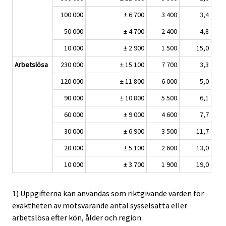
100 000
± 6 700
3 400
3,4
50 000
± 4 700
2 400
4,8
10 000
± 2 900
1 500
15,0
Arbetslösa
230 000
± 15 100
7 700
3,3
120 000
± 11 800
6 000
5,0
90 000
± 10 800
5 500
6,1
60 000
± 9 000
4 600
7,7
30 000
± 6 900
3 500
11,7
20 000
± 5 100
2 600
13,0
10 000
± 3 700
1 900
19,0
1) Uppgifterna kan användas som riktgivande värden för
exaktheten av motsvarande antal sysselsatta eller
arbetslösa efter kön, ålder och region.