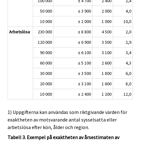
100 000
± 4 700
2 400
2,4
50 000
± 3 900
2 000
4,0
10 000
± 2 000
1 000
10,0
Arbetslösa
230 000
± 8 800
4 500
2,0
120 000
± 6 900
3 500
2,9
90 000
± 6 100
3 100
3,4
60 000
± 5 100
2 600
4,3
30 000
± 3 500
1 800
6,0
20 000
± 3 100
1 600
8,0
10 000
± 2 400
1 200
12,0
1) Uppgifterna kan användas som riktgivande värden för
exaktheten av motsvarande antal sysselsatta eller
arbetslösa efter kön, ålder och region.
Tabell 3. Exempel på exaktheten av årsestimaten av