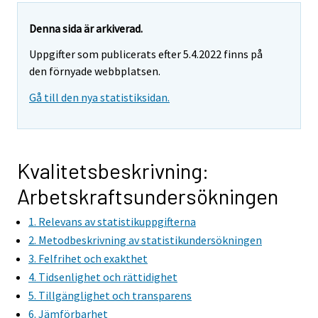
a
a
r
r
Denna sida är arkiverad.
e
e
Uppgifter som publicerats efter 5.4.2022 finns på
m
m
den förnyade webbplatsen.
o
o
v
v
Gå till den nya statistiksidan.
i
i
n
n
g
g
t
t
Kvalitetsbeskrivning:
o
o
Arbetskraftsundersökningen
a
a
n
n
1. Relevans av statistikuppgifterna
o
o
2. Metodbeskrivning av statistikundersökningen
t
t
3. Felfrihet och exakthet
h
h
4. Tidsenlighet och rättidighet
e
e
5. Tillgänglighet och transparens
r
r
6. Jämförbarhet
s
s