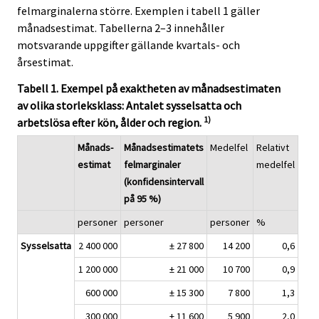
felmarginalerna större. Exemplen i tabell 1 gäller
månadsestimat. Tabellerna 2–3 innehåller
motsvarande uppgifter gällande kvartals- och
årsestimat.
Tabell 1. Exempel på exaktheten av månadsestimaten
av olika storleksklass: Antalet sysselsatta och
1)
arbetslösa efter kön, ålder och region.
Månads-
Månadsestimatets
Medelfel
Relativt
estimat
felmarginaler
medelfel
(konfidensintervall
på 95 %)
personer
personer
personer
%
Sysselsatta
2 400 000
± 27 800
14 200
0,6
1 200 000
± 21 000
10 700
0,9
600 000
± 15 300
7 800
1,3
300 000
± 11 600
5 900
2,0