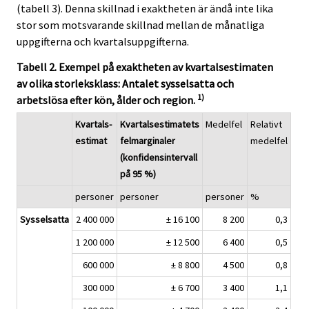
(tabell 3). Denna skillnad i exaktheten är ändå inte lika
stor som motsvarande skillnad mellan de månatliga
uppgifterna och kvartalsuppgifterna.
Tabell 2. Exempel på exaktheten av kvartalsestimaten
av olika storleksklass: Antalet sysselsatta och
1)
arbetslösa efter kön, ålder och region.
Kvartals-
Kvartalsestimatets
Medelfel
Relativt
estimat
felmarginaler
medelfel
(konfidensintervall
på 95 %)
personer
personer
personer
%
Sysselsatta
2 400 000
± 16 100
8 200
0,3
1 200 000
± 12 500
6 400
0,5
600 000
± 8 800
4 500
0,8
300 000
± 6 700
3 400
1,1