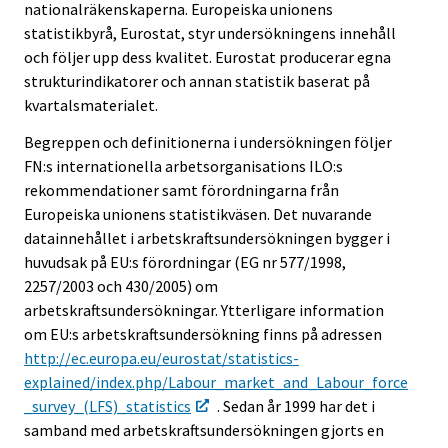
nationalräkenskaperna. Europeiska unionens
statistikbyrå, Eurostat, styr undersökningens innehåll
och följer upp dess kvalitet. Eurostat producerar egna
strukturindikatorer och annan statistik baserat på
kvartalsmaterialet.
Begreppen och definitionerna i undersökningen följer
FN:s internationella arbetsorganisations ILO:s
rekommendationer samt förordningarna från
Europeiska unionens statistikväsen. Det nuvarande
datainnehållet i arbetskraftsundersökningen bygger i
huvudsak på EU:s förordningar (EG nr 577/1998,
2257/2003 och 430/2005) om
arbetskraftsundersökningar. Ytterligare information
om EU:s arbetskraftsundersökning finns på adressen
http://ec.europa.eu/eurostat/statistics-
explained/index.php/Labour_market_and_Labour_force
_survey_(LFS)_statistics
. Sedan år 1999 har det i
samband med arbetskraftsundersökningen gjorts en