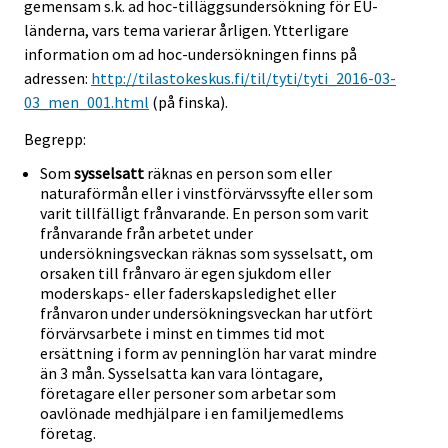
gemensam s.k. ad hoc-tilläggsundersökning för EU-
länderna, vars tema varierar årligen. Ytterligare
information om ad hoc-undersökningen finns på
adressen:
http://tilastokeskus.fi/til/tyti/tyti_2016-03-
03_men_001.html
(på finska).
Begrepp:
Som
sysselsatt
räknas en person som eller
naturaförmån eller i vinstförvärvssyfte eller som
varit tillfälligt frånvarande. En person som varit
frånvarande från arbetet under
undersökningsveckan räknas som sysselsatt, om
orsaken till frånvaro är egen sjukdom eller
moderskaps- eller faderskapsledighet eller
frånvaron under undersökningsveckan har utfört
förvärvsarbete i minst en timmes tid mot
ersättning i form av penninglön har varat mindre
än 3 mån. Sysselsatta kan vara löntagare,
företagare eller personer som arbetar som
oavlönade medhjälpare i en familjemedlems
företag.