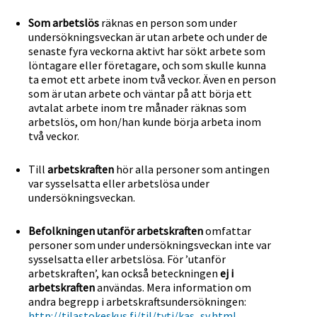
Som arbetslös
räknas en person som under
undersökningsveckan är utan arbete och under de
senaste fyra veckorna aktivt har sökt arbete som
löntagare eller företagare, och som skulle kunna
ta emot ett arbete inom två veckor. Även en person
som är utan arbete och väntar på att börja ett
avtalat arbete inom tre månader räknas som
arbetslös, om hon/han kunde börja arbeta inom
två veckor.
Till
arbetskraften
hör alla personer som antingen
var sysselsatta eller arbetslösa under
undersökningsveckan.
Befolkningen utanför arbetskraften
omfattar
personer som under undersökningsveckan inte var
sysselsatta eller arbetslösa. För ’utanför
arbetskraften’, kan också beteckningen
ej i
arbetskraften
användas. Mera information om
andra begrepp i arbetskraftsundersökningen:
http://tilastokeskus.fi/til/tyti/kas_sv.html
.