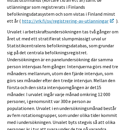
vistas utomlands (kortare tid än ett år) samt de
utlänningar som registrerats i Finlands
befolkningsdatasystem och som vistas i Finland minst
ett år (
http://vrk.fi/sv/registrering-av-utlanningar
).
Urvalet i arbetskraftsundersökningen tas två gånger om
året ut med ett stratifierat slumpmässigt urval ur
Statistikcentralens befolkningsdatabas, som grundar
sig på det centrala befolkningsregistret.
Undersökningen är en panelundersökning där samma
person intervjuas fem gånger. Intervjuerna görs med tre
månaders mellanrum, utom den fjärde intervjun, som
görs sex månader efter den tredje intervjun. Mellan den
första och den sista intervjuomgången är det15
månader. I urvalet ingår varje månad omkring 12 000
personer, i genomsnitt var 300:e person av
populationen. Urvalet i en undersökningsmånad består
av fem rotationsgrupper, som under olika tider kommit
med i undersökningen. Urvalet byts stegvis så att olika
personer är i tur att svara under de tre på varandra