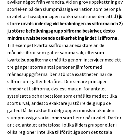
avviker något från varandra. Vid en grov uppskattning av
storleken på den slumpmässiga variation som beror på
urvalet är huvudprincipen i olika situationer den att
1) ju
större urvalsunderlag vid beräkningen av siffrorna och 2)
ju större befolkningsgrupp siffrorna beskriver, desto
mindre urvalsberoende osäkerhet ingår det i siffrorna
.
Till exempel kvartalssiffrorna är exaktare än de
månadssiffror som gäller samma sak, eftersom
kvartalsuppgifterna erhållits genom intervjuer med ett
tre gånger större antal personer jämfört med
månadsuppgifterna. Den största exaktheten har de
siffror som gäller hela året. Den senare principen
innebär att siffrorna, dvs. estimaten, för antalet
sysselsatta och arbetslösa som erhållits med ett lika
stort urval, är desto exaktare ju större delgrupp de
gäller. Då den aktuella delgruppen minskar ökar den
slumpmässiga variationen som beror på urvalet. Därför
är t.ex. antalet arbetslösa i olika åldersgrupper eller i
olika regioner inte lika tillförlitliga som det totala