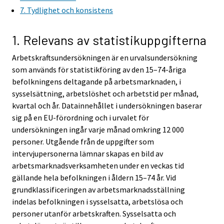
7. Tydlighet och konsistens
e
e
r
r
v
v
1. Relevans av statistikuppgifterna
i
i
Arbetskraftsundersökningen är en urvalsundersökning
c
c
som används för statistikföring av den 15–74-åriga
e
e
befolkningens deltagande på arbetsmarknaden, i
.
.
sysselsättning, arbetslöshet och arbetstid per månad,
kvartal och år. Datainnehållet i undersökningen baserar
sig på en EU-förordning och i urvalet för
undersökningen ingår varje månad omkring 12 000
personer. Utgående från de uppgifter som
intervjupersonerna lämnar skapas en bild av
arbetsmarknadsverksamheten under en veckas tid
gällande hela befolkningen i åldern 15–74 år. Vid
grundklassificeringen av arbetsmarknadsställning
indelas befolkningen i sysselsatta, arbetslösa och
personer utanför arbetskraften. Sysselsatta och