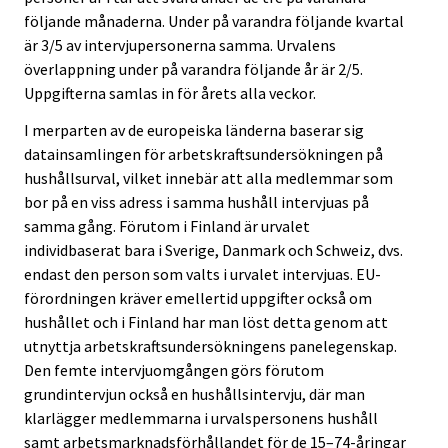
följande månaderna. Under på varandra följande kvartal
är 3/5 av intervjupersonerna samma. Urvalens
överlappning under på varandra följande år är 2/5.
Uppgifterna samlas in för årets alla veckor.
I merparten av de europeiska länderna baserar sig
datainsamlingen för arbetskraftsundersökningen på
hushållsurval, vilket innebär att alla medlemmar som
bor på en viss adress i samma hushåll intervjuas på
samma gång. Förutom i Finland är urvalet
individbaserat bara i Sverige, Danmark och Schweiz, dvs.
endast den person som valts i urvalet intervjuas. EU-
förordningen kräver emellertid uppgifter också om
hushållet och i Finland har man löst detta genom att
utnyttja arbetskraftsundersökningens panelegenskap.
Den femte intervjuomgången görs förutom
grundintervjun också en hushållsintervju, där man
klarlägger medlemmarna i urvalspersonens hushåll
samt arbetsmarknadsförhållandet för de 15–74-åringar