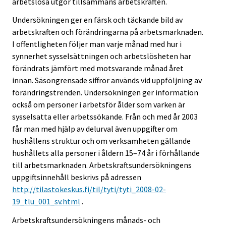
arbetslösa utgör tillsammans arbetskraften.
Undersökningen ger en färsk och täckande bild av
arbetskraften och förändringarna på arbetsmarknaden.
I offentligheten följer man varje månad med hur i
synnerhet sysselsättningen och arbetslösheten har
förändrats jämfört med motsvarande månad året
innan. Säsongrensade siffror används vid uppföljning av
förändringstrenden. Undersökningen ger information
också om personer i arbetsför ålder som varken är
sysselsatta eller arbetssökande. Från och med år 2003
får man med hjälp av delurval även uppgifter om
hushållens struktur och om verksamheten gällande
hushållets alla personer i åldern 15–74 år i förhållande
till arbetsmarknaden. Arbetskraftsundersökningens
uppgiftsinnehåll beskrivs på adressen
http://tilastokeskus.fi/til/tyti/tyti_2008-02-
19_tlu_001_sv.html
.
Arbetskraftsundersökningens månads- och