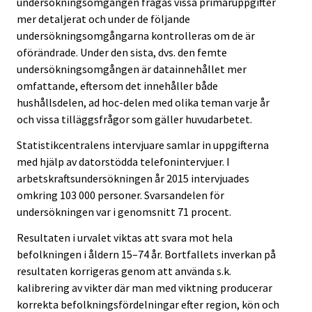
undersökningsomgången frågas vissa primäruppgifter
mer detaljerat och under de följande
undersökningsomgångarna kontrolleras om de är
oförändrade. Under den sista, dvs. den femte
undersökningsomgången är datainnehållet mer
omfattande, eftersom det innehåller både
hushållsdelen, ad hoc-delen med olika teman varje år
och vissa tilläggsfrågor som gäller huvudarbetet.
Statistikcentralens intervjuare samlar in uppgifterna
med hjälp av datorstödda telefonintervjuer. I
arbetskraftsundersökningen år 2015 intervjuades
omkring 103 000 personer. Svarsandelen för
undersökningen var i genomsnitt 71 procent.
Resultaten i urvalet viktas att svara mot hela
befolkningen i åldern 15–74 år. Bortfallets inverkan på
resultaten korrigeras genom att använda s.k.
kalibrering av vikter där man med viktning producerar
korrekta befolkningsfördelningar efter region, kön och