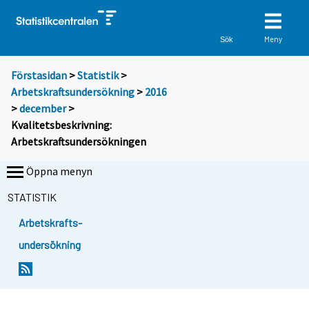
Meny
Sök
Förstasidan
>
Statistik
>
Arbetskraftsundersökning
>
2016
>
december
>
Kvalitetsbeskrivning:
Arbetskraftsundersökningen
Öppna menyn
STATISTIK
Arbetskrafts-
undersökning
Y
Y
o
o
u
u