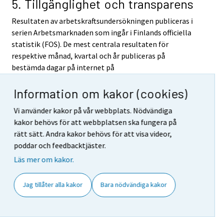
5. Tillgänglighet och transparens
Resultaten av arbetskraftsundersökningen publiceras i
serien Arbetsmarknaden som ingår i Finlands officiella
statistik (FOS). De mest centrala resultaten för
respektive månad, kvartal och år publiceras på
bestämda dagar på internet på
arbetskraftsundersökningens ingångssida
Information om kakor (cookies)
http://tilastokeskus.fi/til/tyti/index_sv.html
. Via
länkarna på ingångssidan kommer man bl.a. till
Vi använder kakor på vår webbplats. Nödvändiga
statistikens kvalitetsbeskrivning, begrepp och
kakor behövs för att webbplatsen ska fungera på
definitioner samt arbetskraftsundersökningens
rätt sätt. Andra kakor behövs för att visa videor,
avgiftsfria statistikdatabastabeller (StatFin). Över
poddar och feedbacktjäster.
internet fås uppgifter också ur Statistikcentralens
Läs mer om kakor.
avgiftsbelagda tidsseriedatabas ASTIKA. Eurostat
publicerar arbetskraftsundersökningens kvartals- och
årsuppgifter på sin egen webbplats.
Jag tillåter alla kakor
Bara nödvändiga kakor
Arbetskraftsstatistikens årspublikation innehåller en
översikt över det gångna statistikåret, definitioner på