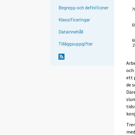
Begrepp och definitioner
Klassificeringar
Datainnehåll
Tilläggsuppgifter
Arbe
och
ett 
de s
Däre
slum
tids
konj
Tren
med 