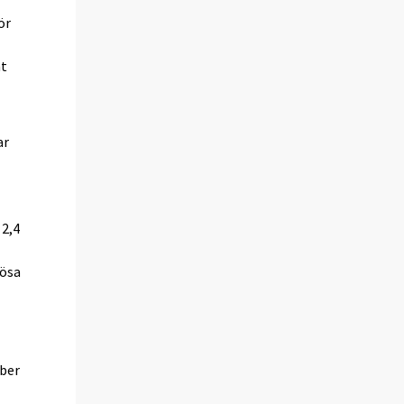
ör
nt
ar
 2,4
lösa
mber