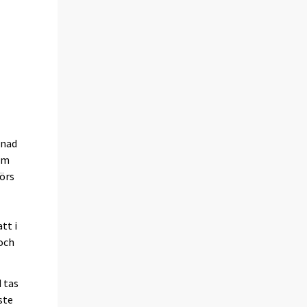
ånad
om
örs
tt i
 och
 tas
ste