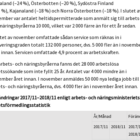
aland (–24 %), Österbotten (–20 %), Sydöstra Finland
 %), Kajanaland (–18 %) och Norra Österbotten (–18 %). I slutet a
mber var antalet heltidspermitterade som anmält sig till arbets
näringsbyråerna 10 000, vilket var 2 000 färre än för ett år sedan.
utet av november omfattade sådan service som räknas in i
veringsgraden totalt 132 000 personer, dvs. 5 000 fler än i novemb
 innan. Servicen omfattade 4,9 procent av arbetskraften.
arbets- och näringsbyråerna fanns det 28 000 arbetslösa
tssökande som inte fyllt 25 år. Antalet var 4 000 mindre än i
mber året innan. I november anmäldes 50 000 nya lediga jobb till
ts- och näringsbyråerna, dvs. 4 000 fler än i november året innan.
ndringar 2017/11–2018/11 enligt arbets- och näringsministeriets
etsförmedlingsstatistik
År/Månad
Förän
2017/11
2018/11
2017/1
2018/