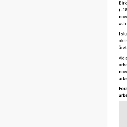
Birk
(–18
nove
och 
I sl
akti
året
Vid 
arbe
nove
arbe
Förä
arb