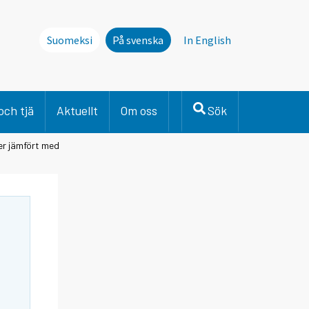
Suomeksi
På svenska
In English
och tjä
Aktuellt
Om oss
Sök
er jämfört med