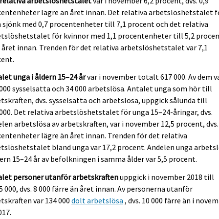
relativa arbetslöshetstalet
var i november 6,2 procent, dvs. 0,9
entenheter lägre än året innan. Det relativa arbetslöshetstalet f
sjönk med 0,7 procentenheter till 7,1 procent och det relativa
tslöshetstalet för kvinnor med 1,1 procentenheter till 5,2 proce
 året innan. Trenden för det relativa arbetslöshetstalet var 7,1
cent.
let unga i åldern 15–24 år
var i november totalt 617 000. Av dem v
000 sysselsatta och 34 000 arbetslösa. Antalet unga som hör till
tskraften, dvs. sysselsatta och arbetslösa, uppgick sålunda till
000. Det relativa arbetslöshetstalet för unga 15–24-åringar, dvs.
len arbetslösa av arbetskraften, var i november 12,5 procent, dvs.
entenheter lägre än året innan. Trenden för det relativa
tslöshetstalet bland unga var 17,2 procent. Andelen unga arbets
dern 15–24 år av befolkningen i samma ålder var 5,5 procent.
let personer utanför arbetskraften
uppgick i november 2018 till
5 000, dvs. 8 000 färre än året innan. Av personerna utanför
tskraften var 134 000
dolt arbetslösa
, dvs. 10 000 färre än i nove
017.