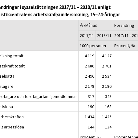
ndringar i sysselsättningen 2017/11 – 2018/11 enligt
istikcentralens arbetskraftsundersökning, 15–74-åringar
År/Månad
Förändring
2017/11
2018/11
2017/11 - 20
1000 personer
Procent, %
lkning totalt
4 119
4 127
tskraft totalt
2 686
2 701
selsatta
2 496
2 534
öntagare
2 178
2 186
öretagare och företagarfamiljemedlemmar
317
348
etslösa
190
168
 arbetskraften
1 434
1 425
olt arbetslösa
144
134
Procent, %
Procentenhe