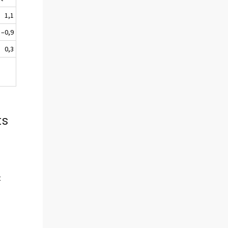
1,1
–0,9
0,3
ts
t
i