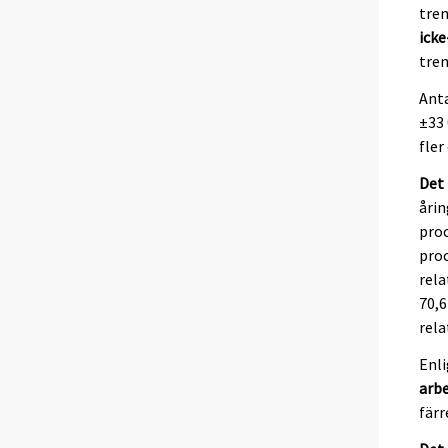
tren
ick
tre
Ant
±33 
fler
Det 
årin
proc
proc
rela
70,6
rela
Enli
arb
färr