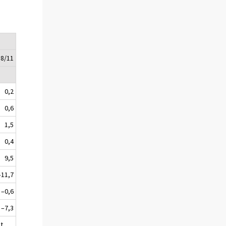
18/11
0,2
0,6
1,5
0,4
9,5
–11,7
–0,6
–7,3
t