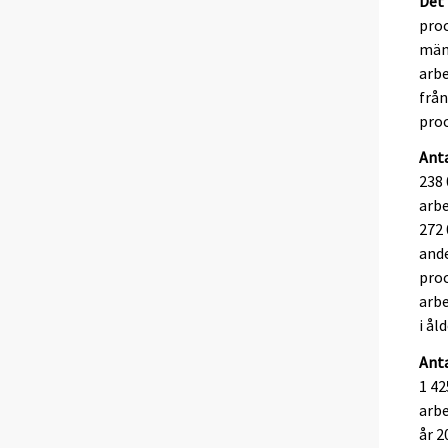
Det 
proc
män 
arbe
från
pro
Anta
238 
arbe
272 
ande
proc
arbe
i ål
Anta
1 42
arbe
år 2