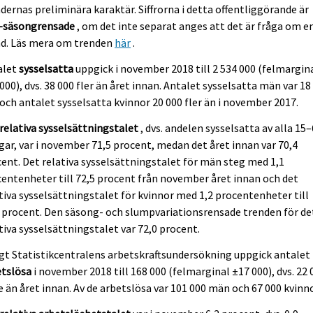
dernas preliminära karaktär. Siffrorna i detta offentliggörande är
e-säsongrensade
, om det inte separat anges att det är fråga om e
nd. Läs mera om trenden
här
.
alet
sysselsatta
uppgick i november 2018 till 2 534 000 (felmargin
000), dvs. 38 000 fler än året innan. Antalet sysselsatta män var 18
 och antalet sysselsatta kvinnor 20 000 fler än i november 2017.
relativa sysselsättningstalet
, dvs. andelen sysselsatta av alla 15
gar, var i november 71,5 procent, medan det året innan var 70,4
ent. Det relativa sysselsättningstalet för män steg med 1,1
entenheter till 72,5 procent från november året innan och det
tiva sysselsättningstalet för kvinnor med 1,2 procentenheter till
 procent. Den säsong- och slumpvariationsrensade trenden för de
tiva sysselsättningstalet var 72,0 procent.
gt Statistikcentralens arbetskraftsundersökning uppgick antalet
etslösa
i november 2018 till 168 000 (felmarginal ±17 000), dvs. 22 
e än året innan. Av de arbetslösa var 101 000 män och 67 000 kvinno