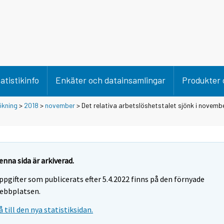
atistikinfo
Enkäter och datainsamlingar
Produkter 
ökning
>
2018
>
november
> Det relativa arbetslöshetstalet sjönk i novemb
enna sida är arkiverad.
ppgifter som publicerats efter 5.4.2022 finns på den förnyade
ebbplatsen.
å till den nya statistiksidan.