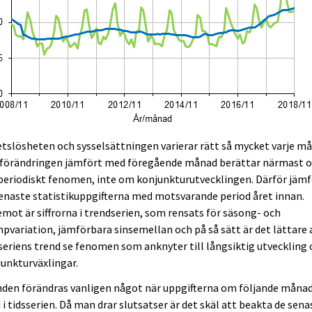
tslösheten och sysselsättningen varierar rätt så mycket varje m
 förändringen jämfört med föregående månad berättar närmast 
periodiskt fenomen, inte om konjunkturutvecklingen. Därför jämf
enaste statistikuppgifterna med motsvarande period året innan.
mot är siffrorna i trendserien, som rensats för säsong- och
pvariation, jämförbara sinsemellan och på så sätt är det lättare a
seriens trend se fenomen som anknyter till långsiktig utveckling
unkturväxlingar.
den förändras vanligen något när uppgifterna om följande månad
i tidsserien. Då man drar slutsatser är det skäl att beakta de sena