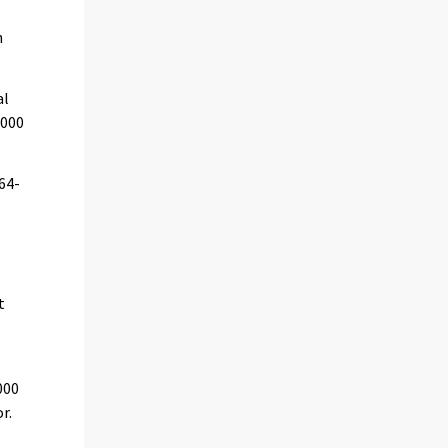
n
al
 000
–64-
t
000
r.