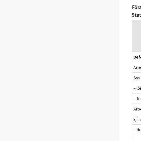
Förä
Stat
Befo
Arbe
Sys
– l
– f
Arb
Ej i
– d