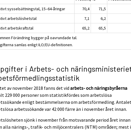
tivt sysselsättningstal, 15–64-åringar
70,4
71,5
tivt arbetslöshetstal
7,1
6,2
tivt arbetskraftstal
65,2
65,5
umnen Förändring bygger på oavrundade tal.
ifterna samlas enligt ILO/EU-definitionen.
pgifter i Arbets- och näringsministerie
betsförmedlingsstatistik
utet av november 2018 fanns det vid
arbets- och näringsbyråerna
lt 229 000 personer som statistikfördes som arbetslösa
etssökande enligt bestämmelserna om arbetsförmedling. Antale
tslösa arbetssökande var 42 000 färre än i november året innan.
tslösheten sjönk i november från motsvarande period året innan
 alla närings-, trafik- och miljöcentralers (NTM) områden; mest 