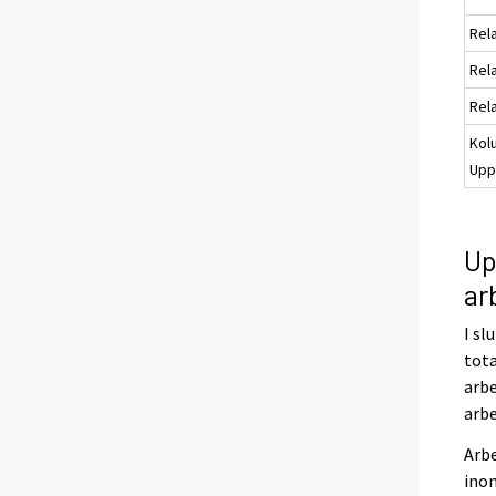
Rela
Rela
Rela
Kol
Uppg
Up
ar
I sl
tota
arb
arbe
Arbe
inom