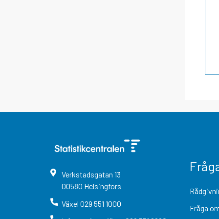
Fråg
Verkstadsgatan
13
00580
Helsingfors
Rådgivni
Växel
029 551 1000
Fråga om