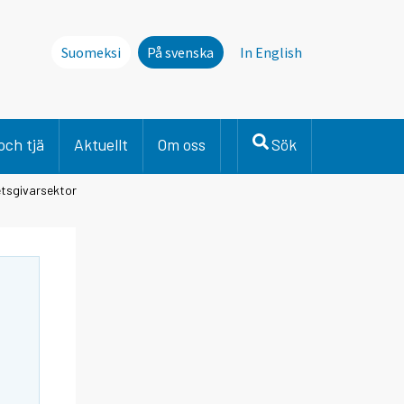
Suomeksi
På svenska
In English
och tjä
Aktuellt
Om oss
Sök
betsgivarsektor