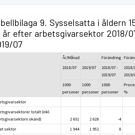
bellbilaga 9. Sysselsatta i åldern 1
 år efter arbetsgivarsektor 2018/0
019/07
År/Månad
Förändring
Förän
2018/07
2019/07
2018/07 -
2018/0
2019/07
2019/
1000
1000
1000
Proce
personer
personer
personer
%
etsgivarsektor
tsgivarsektorer totalt (inkl.
etsgivarsektorn okänd)
2 631
2 628
-4
vat sektor
1 944
1 952
8