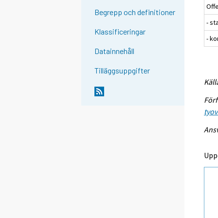
Offe
Begrepp och definitioner
- st
Klassificeringar
- k
Datainnehåll
Tilläggsuppgifter
Käll
Förf
tyo
Ansv
Upp