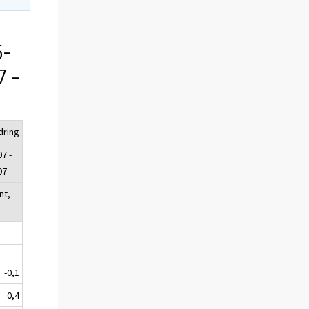
5-
7 -
dring
7 -
07
nt,
-0,1
0,4