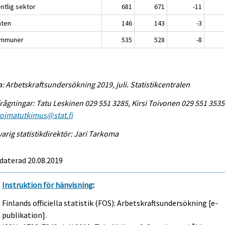
ntlig sektor
681
671
-11
aten
146
143
-3
ommuner
535
528
-8
a: Arbetskraftsundersökning 2019, juli. Statistikcentralen
rågningar: Tatu Leskinen 029 551 3285, Kirsi Toivonen 029 551 3535
voimatutkimus@stat.fi
arig statistikdirektör: Jari Tarkoma
daterad 20.08.2019
Instruktion för hänvisning
:
Finlands officiella statistik (FOS): Arbetskraftsundersökning [e-
publikation].