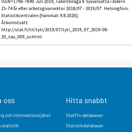
ISSN=1798-7849.
Juli
2019, Tabellbilaga 9. Sysselsatta i åldern
15-74 år efter arbetsgivarsektor 2018/07 - 2019/07 . Helsingfors:
Statistikcentralen [hänvisat: 9.8.2026].
Åtkomstsätt:
http://stat.fi/til/tyti/2019/07/tyti_2019_07_2019-08-
20_tau_009_sv.html
a oss
Hitta snabbt
ng och informationstjänst
StatFin-databasen
 statistik
Statistikdatabaser