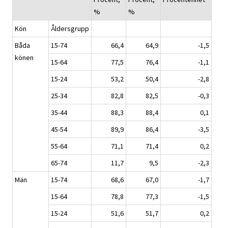
%
%
Kön
Åldersgrupp
Båda
15-74
66,4
64,9
-1,5
könen
15-64
77,5
76,4
-1,1
15-24
53,2
50,4
-2,8
25-34
82,8
82,5
-0,3
35-44
88,3
88,4
0,1
45-54
89,9
86,4
-3,5
55-64
71,1
71,4
0,2
65-74
11,7
9,5
-2,3
Män
15-74
68,6
67,0
-1,7
15-64
78,8
77,3
-1,5
15-24
51,6
51,7
0,2