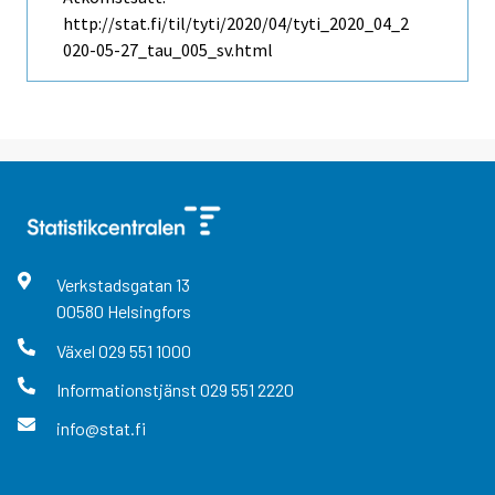
http://stat.fi/til/tyti/2020/04/tyti_2020_04_2
020-05-27_tau_005_sv.html
Verkstadsgatan
13
00580
Helsingfors
Växel
029 551 1000
Informationstjänst
029 551 2220
info@stat.fi