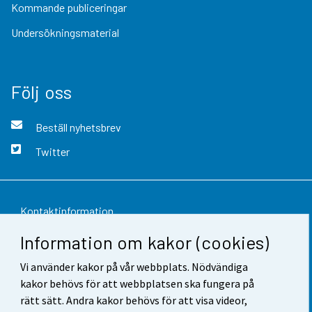
Kommande publiceringar
Undersökningsmaterial
Följ oss
Beställ nyhetsbrev
Twitter
Kontaktinformation
Information om kakor (cookies)
Respons
Vi använder kakor på vår webbplats. Nödvändiga
Användarvillkor
kakor behövs för att webbplatsen ska fungera på
Dataskydd
rätt sätt. Andra kakor behövs för att visa videor,