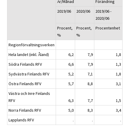
År/Månad
Förändring
2019/06
2020/06
2019/06 -
2020/06
Procent,
Procent,
Procentenhet
%
%
Regionförvaltningsverken
Hela landet (inkl. Åland)
6,2
7,9
1,8
Södra Finlands RFV
6,6
7,9
1,3
Sydvästra Finlands RFV
5,2
7,1
1,8
Östra Finlands RFV
5,7
8,8
3,1
Västra och Inre Finlands
RFV
6,3
7,7
1,5
Norra Finlands RFV
5,0
8,3
3,4
Lapplands RFV
.
.
.