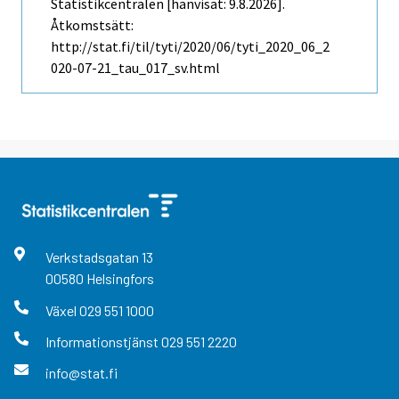
Statistikcentralen [hänvisat: 9.8.2026].
Åtkomstsätt:
http://stat.fi/til/tyti/2020/06/tyti_2020_06_2
020-07-21_tau_017_sv.html
Verkstadsgatan
13
00580
Helsingfors
Växel
029 551 1000
Informationstjänst
029 551 2220
info@stat.fi