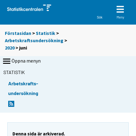
Meny
Sök
Förstasidan
>
Statistik
>
Arbetskraftsundersökning
>
2020
>
juni
Öppna menyn
STATISTIK
Arbetskrafts-
undersökning
Denna sida är arkiverad.