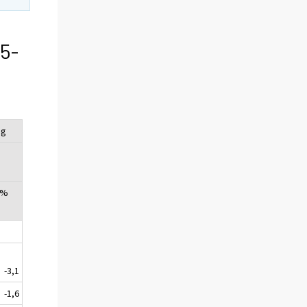
15-
ng
 %
-3,1
-1,6