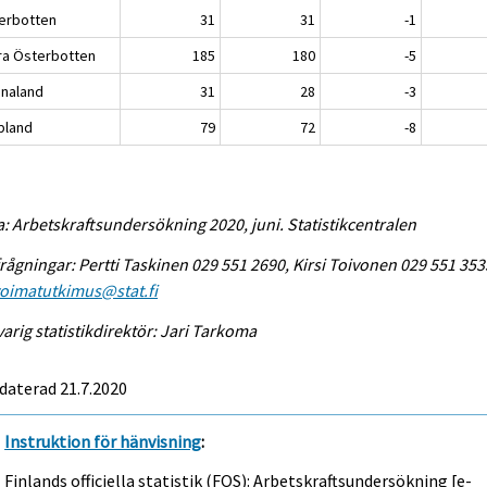
erbotten
31
31
-1
ra Österbotten
185
180
-5
analand
31
28
-3
pland
79
72
-8
a: Arbetskraftsundersökning 2020, juni. Statistikcentralen
rågningar: Pertti Taskinen 029 551 2690, Kirsi Toivonen 029 551 353
voimatutkimus@stat.fi
arig statistikdirektör: Jari Tarkoma
daterad 21.7.2020
Instruktion för hänvisning
:
Finlands officiella statistik (FOS): Arbetskraftsundersökning [e-