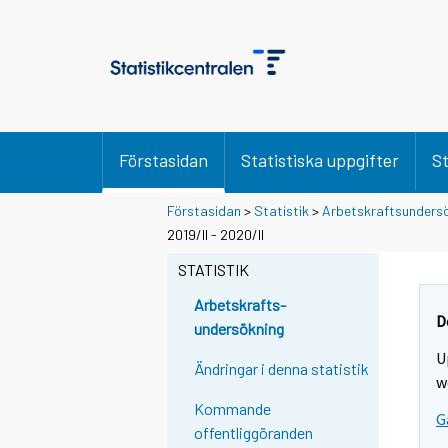
Förstasidan
Statistiska uppgifter
St
Förstasidan
>
Statistik
>
Arbetskraftsunders
2019/II - 2020/II
STATISTIK
Arbetskrafts-
D
undersökning
U
Ändringar i denna statistik
w
Kommande
G
offentliggöranden