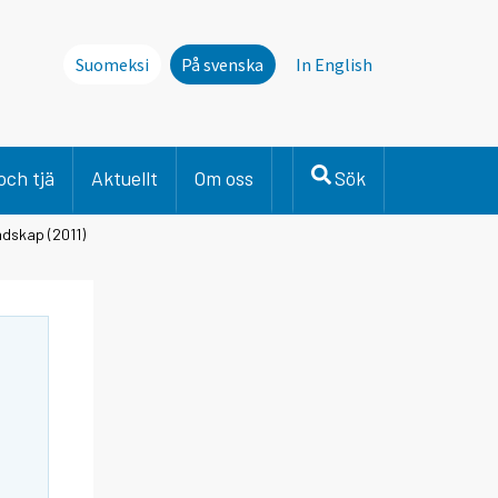
Suomeksi
På svenska
In English
och tjä
Aktuellt
Om oss
Sök
andskap (2011)