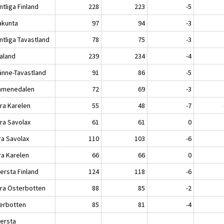
tliga Finland
228
223
-5
akunta
97
94
-3
ntliga Tavastland
78
75
-3
kaland
239
234
-4
jänne-Tavastland
91
86
-5
menedalen
72
69
-3
ra Karelen
55
48
-7
ra Savolax
61
61
0
ra Savolax
110
103
-6
ra Karelen
66
66
0
ersta Finland
124
118
-6
ra Österbotten
88
85
-2
erbotten
85
81
-4
lersta