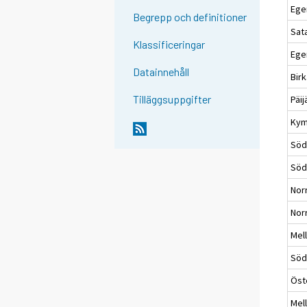
Egen
Begrepp och definitioner
Sat
Klassificeringar
Ege
Datainnehåll
Bir
Tilläggsuppgifter
Päi
Kym
Söd
Söd
Nor
Nor
Mell
Söd
Öst
Mel