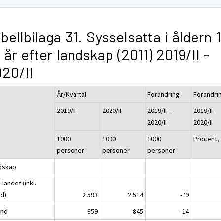
bellbilaga 31. Sysselsatta i åldern 
 år efter landskap (2011) 2019/II -
20/II
År/Kvartal
Förändring
Förändri
2019/II
2020/II
2019/II -
2019/II -
2020/II
2020/II
1000
1000
1000
Procent,
personer
personer
personer
dskap
 landet (inkl.
nd)
2 593
2 514
-79
and
859
845
-14