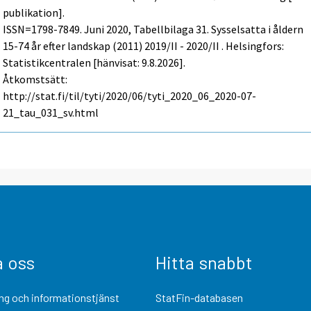
publikation].
ISSN=1798-7849.
Juni
2020, Tabellbilaga 31. Sysselsatta i åldern
15-74 år efter landskap (2011) 2019/II - 2020/II . Helsingfors:
Statistikcentralen [hänvisat: 9.8.2026].
Åtkomstsätt:
http://stat.fi/til/tyti/2020/06/tyti_2020_06_2020-07-
21_tau_031_sv.html
a oss
Hitta snabbt
ng och informationstjänst
StatFin-databasen