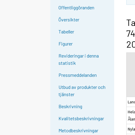
Offentliggöranden
Översikter
Ta
74
Tabeller
20
Figurer
Revideringar i denna
statistik
Pressmeddelanden
Utbud av produkter och
tjänster
Lan
Beskrivning
Hela
Kvalitetsbeskrivningar
Åla
Nyl
Metodbeskrivningar