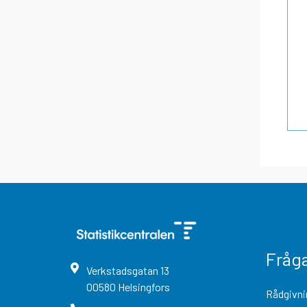
Fråg
Verkstadsgatan
13
00580
Helsingfors
Rådgivni