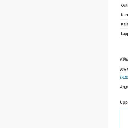
Öst
Nor
Kaj
Lap
Käll
Förf
tyo
Ansv
Upp