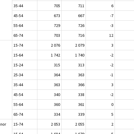
35-44
705
711
6
45-54
673
667
-7
55-64
729
726
-3
65-74
703
716
12
n
15-74
2 076
2 079
3
15-64
1 742
1 740
-2
15-24
315
313
-2
25-34
364
363
-1
35-44
363
366
3
45-54
340
338
-2
55-64
360
361
0
65-74
334
339
5
nnor
15-74
2 053
2 055
2
15-64
1 684
1 679
-5