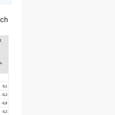
och
g
 %
0,1
-0,2
-0,8
0,2