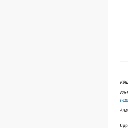
Käll
Förf
tyo
Ansv
Upp