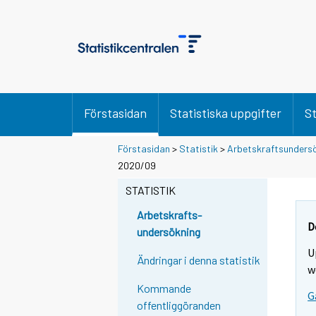
Förstasidan
Statistiska uppgifter
St
Förstasidan
>
Statistik
>
Arbetskraftsunders
2020/09
STATISTIK
Arbetskrafts-
D
undersökning
U
Ändringar i denna statistik
w
Kommande
G
offentliggöranden