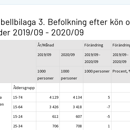
bellbilaga 3. Befolkning efter kön 
der 2019/09 - 2020/09
År/Månad
Förändring
Förändrin
2019/09
2020/09
2019/09 -
2019/09 -
2020/09
2020/09
1000
1000
1000 personer
Procent,
personer
personer
Åldersgrupp
a
15-74
4 129
4 134
5
en
15-64
3 426
3 418
-7
15-24
612
607
-5
25-34
706
708
1