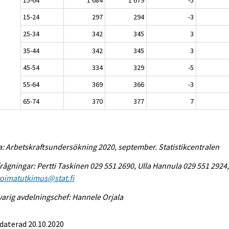
15-24
297
294
-3
25-34
342
345
3
35-44
342
345
3
45-54
334
329
-5
55-64
369
366
-3
65-74
370
377
7
a: Arbetskraftsundersökning 2020, september. Statistikcentralen
rågningar: Pertti Taskinen 029 551 2690, Ulla Hannula 029 551 2924
voimatutkimus@stat.fi
arig avdelningschef: Hannele Orjala
daterad 20.10.2020