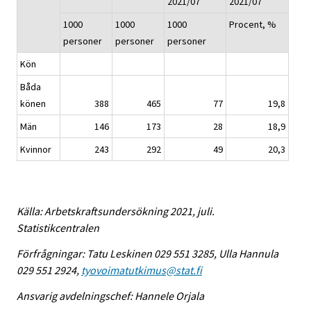
2021/07
2021/07
1000
1000
1000
Procent, %
personer
personer
personer
Kön
Båda
könen
388
465
77
19,8
Män
146
173
28
18,9
Kvinnor
243
292
49
20,3
Källa: Arbetskraftsundersökning 2021, juli.
Statistikcentralen
Förfrågningar: Tatu Leskinen 029 551 3285, Ulla Hannula
029 551 2924,
tyovoimatutkimus@stat.fi
Ansvarig avdelningschef: Hannele Orjala