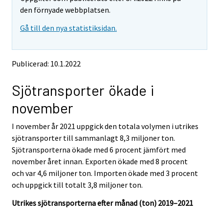
v
v
den förnyade webbplatsen.
i
i
Gå till den nya statistiksidan.
n
n
g
g
t
t
o
o
Publicerad: 10.1.2022
a
a
n
n
Sjötransporter ökade i
o
o
t
t
november
h
h
e
e
I november år 2021 uppgick den totala volymen i utrikes
r
r
s
s
sjötransporter till sammanlagt 8,3 miljoner ton.
e
e
Sjötransporterna ökade med 6 procent jämfört med
r
r
november året innan. Exporten ökade med 8 procent
v
v
och var 4,6 miljoner ton. Importen ökade med 3 procent
i
i
och uppgick till totalt 3,8 miljoner ton.
c
c
e
e
Utrikes sjötransporterna efter månad (ton) 2019–2021
.
.