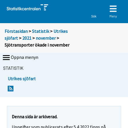
Meny
Sök
Förstasidan
>
Statistik
>
Utrikes
sjöfart
>
2021
>
november
>
Sjötransporter ökade i november
Öppna menyn
STATISTIK
Utrikes sjöfart
Y
Y
o
o
u
u
a
a
r
r
e
e
Denna sida är arkiverad.
m
m
Uppgifter som publicerats efter 5.4.2022 finns på
o
o