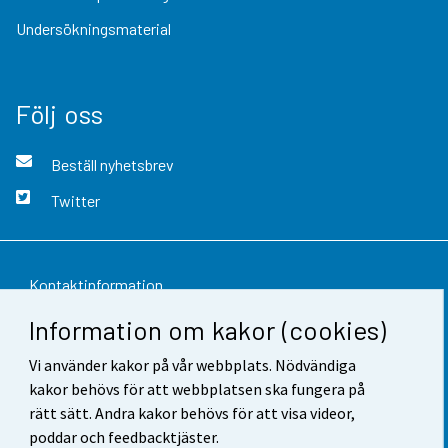
Undersökningsmaterial
Följ oss
Beställ nyhetsbrev
Twitter
Kontaktinformation
Information om kakor (cookies)
Respons
Vi använder kakor på vår webbplats. Nödvändiga
Användarvillkor
kakor behövs för att webbplatsen ska fungera på
Dataskydd
rätt sätt. Andra kakor behövs för att visa videor,
poddar och feedbacktjäster.
Tillgänglighet