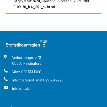
http://stat.fi/til/vaenn/2009/vaenn_2009_200
9-09-30_kuv_001_sv.html
Verkstadsgatan
13
00580
Helsingfors
Växel
029 551 1000
Informationstjänst
029 551 2220
info@stat.fi