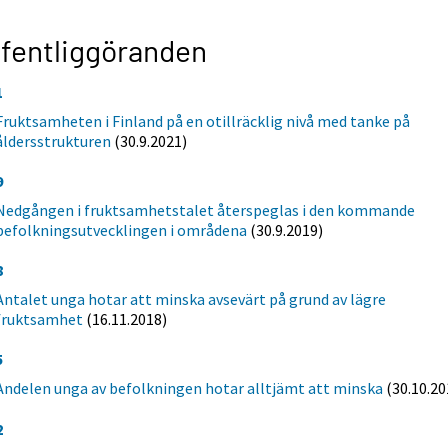
fentliggöranden
1
Fruktsamheten i Finland på en otillräcklig nivå med tanke på
åldersstrukturen
(30.9.2021)
9
Nedgången i fruktsamhetstalet återspeglas i den kommande
befolkningsutvecklingen i områdena
(30.9.2019)
8
Antalet unga hotar att minska avsevärt på grund av lägre
fruktsamhet
(16.11.2018)
5
Andelen unga av befolkningen hotar alltjämt att minska
(30.10.20
2