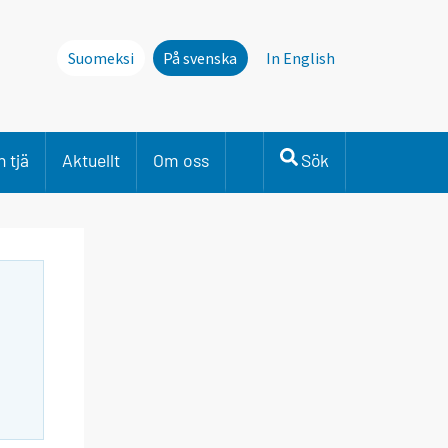
Suomeksi
På svenska
In English
 tjä
Aktuellt
Om oss
Sök