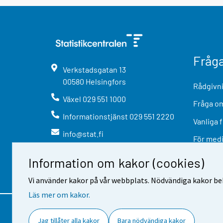
Fråg
Verkstadsgatan
13
00580
Helsingfors
Rådgivni
Växel
029 551 1000
Fråga om
Informationstjänst
029 551 2220
Vanliga 
info@stat.fi
För med
Information om kakor (cookies)
Vi använder kakor på vår webbplats. Nödvändiga kakor beh
Läs mer om kakor.
Kontaktinformation
Respons
A
Jag tillåter alla kakor
Bara nödvändiga kakor