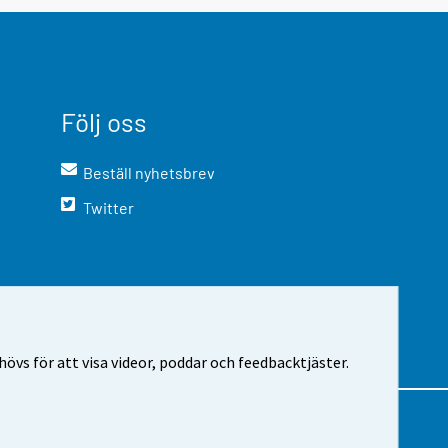
Följ oss
Beställ nyhetsbrev
Twitter
vs för att visa videor, poddar och feedbacktjäster.
m webbplatsen
Cookie-inställningar