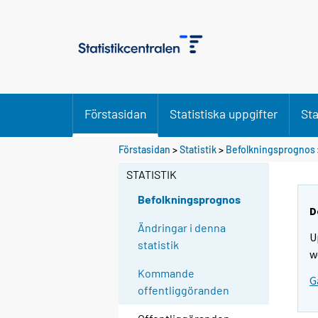
Förstasidan
Statistiska uppgifter
Sta
Förstasidan
>
Statistik
>
Befolkningsprognos
STATISTIK
Befolkningsprognos
D
Ändringar i denna
U
statistik
w
Kommande
G
offentliggöranden