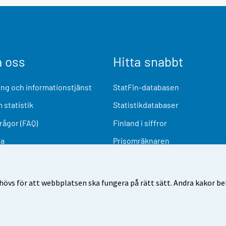
a oss
Hitta snabbt
ng och informationstjänst
StatFin-databasen
 statistik
Statistikdatabaser
frågor (FAQ)
Finland i siffror
ia
Prisomräknaren
Kommande publiceringar
Undersökningsmaterial
övs för att webbplatsen ska fungera på rätt sätt. Andra kakor behö
nvändarvillkor
Dataskydd
Tillgänglighet
Information o