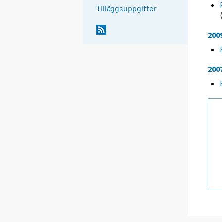
Tilläggsuppgifter
200
200