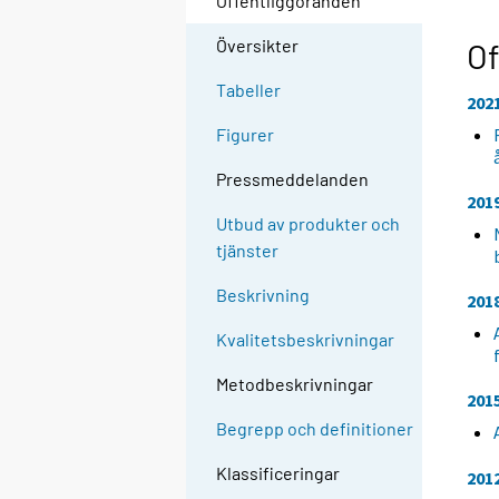
Offentliggöranden
Översikter
Of
Tabeller
202
Figurer
Pressmeddelanden
201
Utbud av produkter och
tjänster
Beskrivning
201
Kvalitetsbeskrivningar
Metodbeskrivningar
201
Begrepp och definitioner
Klassificeringar
201