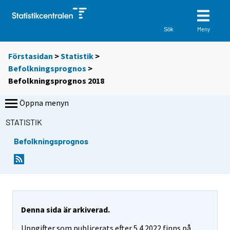
Meny
Sök
Förstasidan
>
Statistik
>
Befolkningsprognos
>
Befolkningsprognos 2018
Öppna menyn
STATISTIK
Befolkningsprognos
Denna sida är arkiverad.
Uppgifter som publicerats efter 5.4.2022 finns på