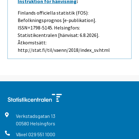
Instruktion för hänvisning
:
Finlands officiella statistik (FOS):
Befolkningsprognos [e-publikation].
ISSN=1798-5145. Helsingfors:
Statistikcentralen [hänvisat: 6.8.2026].
Åtkomstsätt:
http://stat.fi/til/vaenn/2018/index_sv.html
Verkstadsgatan
13
00580
Helsingfors
Växel
029 551 1000