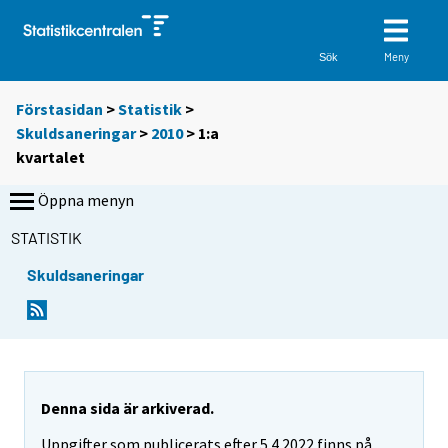
Meny
Sök
Förstasidan
>
Statistik
>
Skuldsaneringar
>
2010
>
1:a
kvartalet
Öppna menyn
STATISTIK
Skuldsaneringar
Denna sida är arkiverad.
Uppgifter som publicerats efter 5.4.2022 finns på