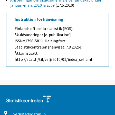
Ansökningar om skuldsanering efter landskap under
januari-mars 2010 ja 2009
(17.5.2010)
Instruktion för hänvisning
:
Finlands officiella statistik (FOS):
Skuldsaneringar [e-publikation].
ISSN=1798-5811. Helsingfors:
Statistikcentralen [hänvisat: 7.8.2026].
Åtkomstsätt:
http://stat.fi/til/velj/2010/01/index_sv.html
Verkstadsgatan
13