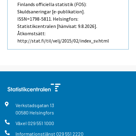
Finlands officiella statistik (FOS):
Skuldsaneringar [e-publikation].
ISSN=1798-5811. Helsingfors:
Statistikcentralen [hänvisat: 9.8.2026].
Åtkomstsätt:
http://stat.fi/til/velj/2015/02/index_sv.html
Verkstadsgatan
13
00580
Helsingfors
Växel
029 551 1000
Informationstjänst
029 551 2220