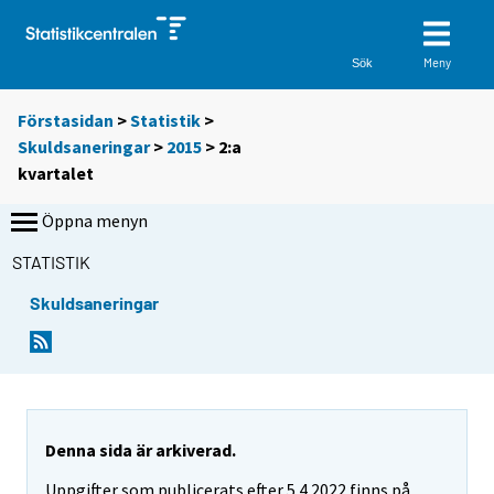
Meny
Sök
Förstasidan
>
Statistik
>
Skuldsaneringar
>
2015
>
2:a
kvartalet
Öppna menyn
STATISTIK
Skuldsaneringar
Denna sida är arkiverad.
Uppgifter som publicerats efter 5.4.2022 finns på