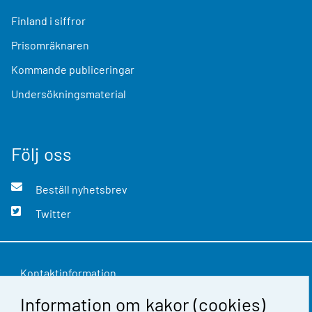
Finland i siffror
Prisomräknaren
Kommande publiceringar
Undersökningsmaterial
Följ oss
Beställ nyhetsbrev
Twitter
Kontaktinformation
Information om kakor (cookies)
Respons