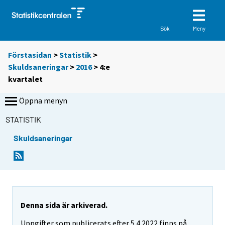
Meny
Sök
Förstasidan
>
Statistik
>
Skuldsaneringar
>
2016
>
4:e
kvartalet
Öppna menyn
STATISTIK
Skuldsaneringar
Denna sida är arkiverad.
Uppgifter som publicerats efter 5.4.2022 finns på