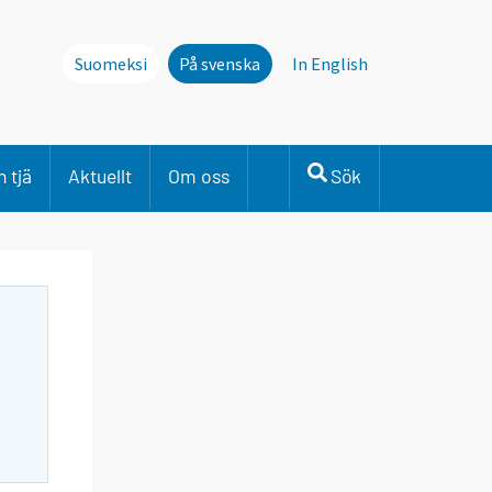
Suomeksi
På svenska
In English
 tjä
Aktuellt
Om oss
Sök