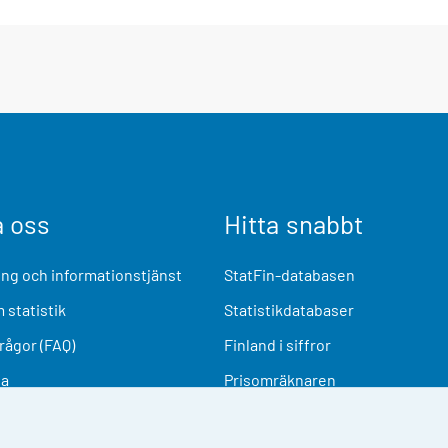
a oss
Hitta snabbt
ng och informationstjänst
StatFin-databasen
 statistik
Statistikdatabaser
frågor (FAQ)
Finland i siffror
ia
Prisomräknaren
Kommande publiceringar