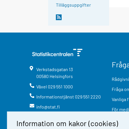
Tilläggsuppgifter
Fråg
Verkstadsgatan
13
00580
Helsingfors
Rådgivni
Växel
029 551 1000
Fråga om
Informationstjänst
029 551 2220
Vanliga 
info@stat.fi
För med
Information om kakor (cookies)