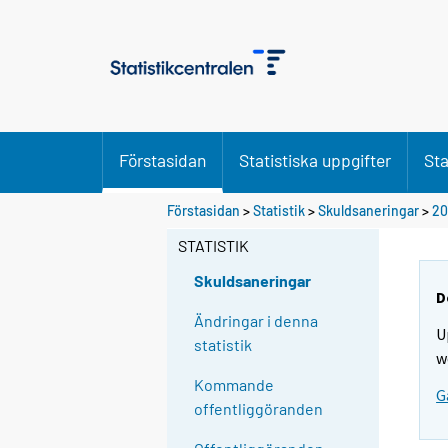
Förstasidan
Statistiska uppgifter
Sta
Förstasidan
>
Statistik
>
Skuldsaneringar
>
20
STATISTIK
Skuldsaneringar
D
Ändringar i denna
U
statistik
w
Kommande
G
offentliggöranden