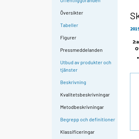
Offentliggöranden
Översikter
Sk
Tabeller
201
Figurer
2:
O
Pressmeddelanden
Utbud av produkter och
tjänster
Beskrivning
Kvalitetsbeskrivningar
Metodbeskrivningar
Begrepp och definitioner
Klassificeringar