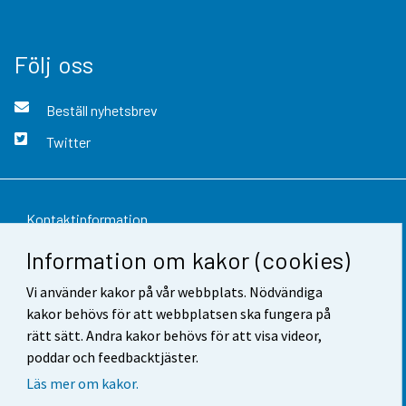
Följ oss
Beställ nyhetsbrev
Twitter
Kontaktinformation
Information om kakor (cookies)
Respons
Vi använder kakor på vår webbplats. Nödvändiga
Användarvillkor
kakor behövs för att webbplatsen ska fungera på
Dataskydd
rätt sätt. Andra kakor behövs för att visa videor,
poddar och feedbacktjäster.
Tillgänglighet
Läs mer om kakor.
Information om webbplatsen