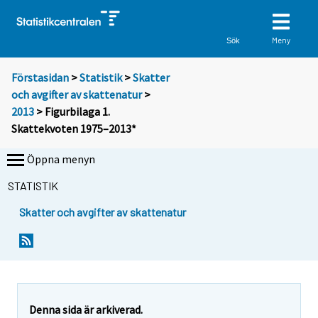
Meny
Sök
Förstasidan
>
Statistik
>
Skatter
och avgifter av skattenatur
>
2013
> Figurbilaga 1.
Skattekvoten 1975–2013*
Öppna menyn
STATISTIK
Skatter och avgifter av skattenatur
Denna sida är arkiverad.