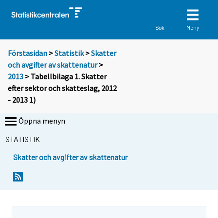
Meny
Sök
Förstasidan
>
Statistik
>
Skatter
och avgifter av skattenatur
>
2013
> Tabellbilaga 1. Skatter
efter sektor och skatteslag, 2012
- 2013 1)
Öppna menyn
STATISTIK
Skatter och avgifter av skattenatur