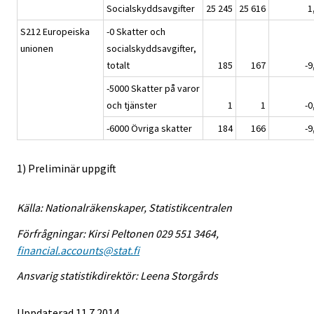
Socialskyddsavgifter
25 245
25 616
1
S212 Europeiska
-0 Skatter och
unionen
socialskyddsavgifter,
totalt
185
167
-9
-5000 Skatter på varor
och tjänster
1
1
-0
-6000 Övriga skatter
184
166
-9
1) Preliminär uppgift
Källa: Nationalräkenskaper, Statistikcentralen
Förfrågningar: Kirsi Peltonen 029 551 3464,
financial.accounts@stat.fi
Ansvarig statistikdirektör: Leena Storgårds
Uppdaterad 11.7.2014