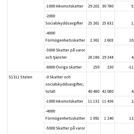
-1000 Inkomstskatter
29 202
30 780
5
-2000
Socialskyddsavgifter
25 261
25 632
1
-4000
Förmögenhetsskatter
2 361
2 603
10
-5000 Skatter på varor
och tjänster
28 186
29 344
4
-6000 Övriga skatter
259
230
-11
S1311 Staten
-0 Skatter och
socialskyddsavgifter,
totalt
40 480
42 080
4
-1000 Inkomstskatter
11 132
11 436
2
-4000
Förmögenhetsskatter
1 091
1 240
13
-5000 Skatter på varor