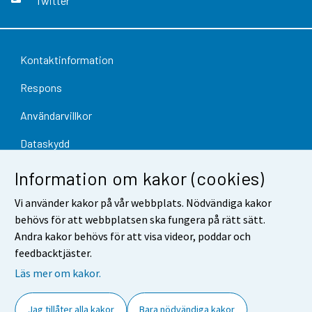
Twitter
Kontaktinformation
Respons
Användarvillkor
Dataskydd
Tillgänglighet
Information om kakor (cookies)
Information om webbplatsen
Vi använder kakor på vår webbplats. Nödvändiga kakor
behövs för att webbplatsen ska fungera på rätt sätt.
Cookie-inställningar
Andra kakor behövs för att visa videor, poddar och
feedbacktjäster.
Läs mer om kakor.
Jag tillåter alla kakor
Bara nödvändiga kakor