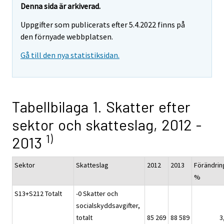
Denna sida är arkiverad.
Uppgifter som publicerats efter 5.4.2022 finns på
den förnyade webbplatsen.
Gå till den nya statistiksidan.
Tabellbilaga 1. Skatter efter
sektor och skatteslag, 2012 -
1)
2013
Sektor
Skatteslag
2012
2013
Förändrin
%
S13+S212 Totalt
-0 Skatter och
socialskyddsavgifter,
totalt
85 269
88 589
3