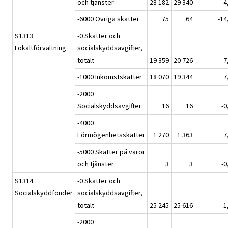
och tjänster
28 182
29 340
4
-6000 Övriga skatter
75
64
-14
S1313
-0 Skatter och
Lokaltförvaltning
socialskyddsavgifter,
totalt
19 359
20 726
7
-1000 Inkomstskatter
18 070
19 344
7
-2000
Socialskyddsavgifter
16
16
-0
-4000
Förmögenhetsskatter
1 270
1 363
7
-5000 Skatter på varor
och tjänster
3
3
-0
S1314
-0 Skatter och
Socialskyddfonder
socialskyddsavgifter,
totalt
25 245
25 616
1
-2000