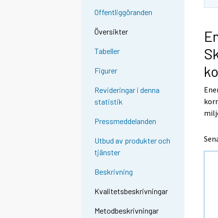
Offentliggöranden
Översikter
En
Sk
Tabeller
ko
Figurer
Ener
Revideringar i denna
korr
statistik
milj
Pressmeddelanden
Sena
Utbud av produkter och
tjänster
Beskrivning
Kvalitetsbeskrivningar
Metodbeskrivningar