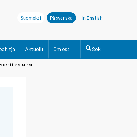
Suomeksi
På svenska
In English
och tjä
Aktuellt
Om oss
Sök
av skattenatur har