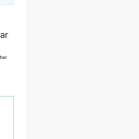
har
 har
3