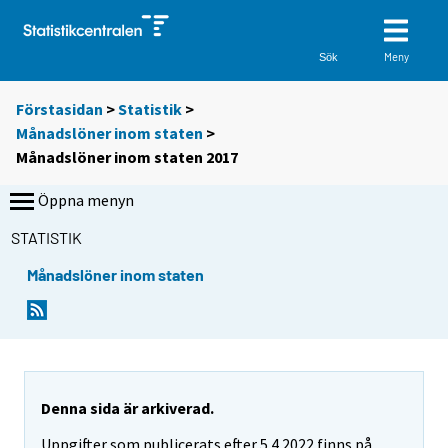
Meny
Sök
Förstasidan
>
Statistik
>
Månadslöner inom staten
>
Månadslöner inom staten 2017
Öppna menyn
STATISTIK
Månadslöner inom staten
Denna sida är arkiverad.
Uppgifter som publicerats efter 5.4.2022 finns på