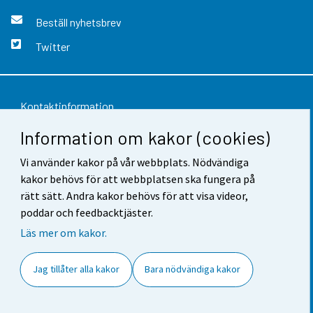
Beställ nyhetsbrev
Twitter
Kontaktinformation
Information om kakor (cookies)
Respons
Vi använder kakor på vår webbplats. Nödvändiga
Användarvillkor
kakor behövs för att webbplatsen ska fungera på
Dataskydd
rätt sätt. Andra kakor behövs för att visa videor,
poddar och feedbacktjäster.
Tillgänglighet
Läs mer om kakor.
Information om webbplatsen
Jag tillåter alla kakor
Bara nödvändiga kakor
Cookie-inställningar