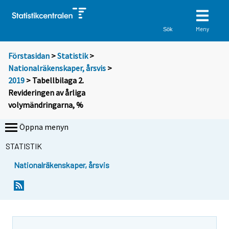
Meny
Sök
Förstasidan
>
Statistik
>
Nationalräkenskaper, årsvis
>
2019
> Tabellbilaga 2.
Revideringen av årliga
volymändringarna, %
Öppna menyn
STATISTIK
Nationalräkenskaper, årsvis