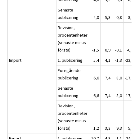
Senaste
publicering
4,0
5,3
0,8
-8,1
Revision,
procentenheter
(senaste minus
första)
-1,5
0,9
-0,1
-0,3
Import
1. publicering
5,4
4,1
-1,3
-22,3
Föregående
publicering
6,6
7,4
8,0
-17,0
Senaste
publicering
6,6
7,4
8,0
-17,0
Revision,
procentenheter
(senaste minus
första)
1,2
3,3
9,3
5,3
Export
1. publicering
10,7
4,8
-1,1
-24,3