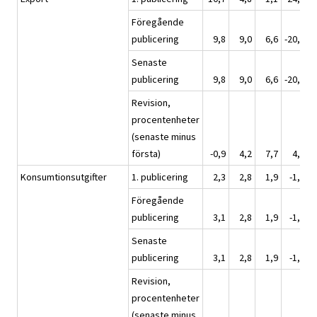
Föregående
publicering
9,8
9,0
6,6
-20,1
Senaste
publicering
9,8
9,0
6,6
-20,1
Revision,
procentenheter
(senaste minus
första)
-0,9
4,2
7,7
4,2
Konsumtionsutgifter
1. publicering
2,3
2,8
1,9
-1,3
Föregående
publicering
3,1
2,8
1,9
-1,5
Senaste
publicering
3,1
2,8
1,9
-1,5
Revision,
procentenheter
(senaste minus