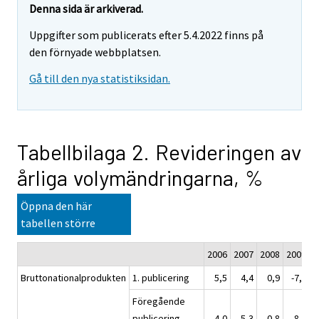
Denna sida är arkiverad.
Uppgifter som publicerats efter 5.4.2022 finns på
den förnyade webbplatsen.
Gå till den nya statistiksidan.
Tabellbilaga 2. Revideringen av
årliga volymändringarna, %
Öppna den här
tabellen större
2006
2007
2008
2009
2
Bruttonationalprodukten
1. publicering
5,5
4,4
0,9
-7,8
Föregående
publicering
4,0
5,3
0,8
-8,1