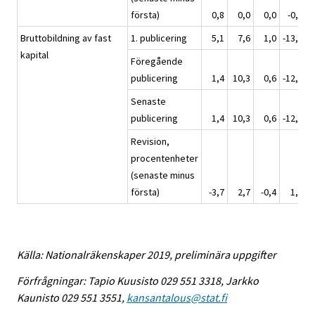
första)
0,8
0,0
0,0
-0,2
Bruttobildning av fast
1. publicering
5,1
7,6
1,0
-13,4
kapital
Föregående
publicering
1,4
10,3
0,6
-12,0
Senaste
publicering
1,4
10,3
0,6
-12,0
Revision,
procentenheter
(senaste minus
första)
-3,7
2,7
-0,4
1,4
Källa: Nationalräkenskaper 2019, preliminära uppgifter
Förfrågningar: Tapio Kuusisto 029 551 3318, Jarkko
Kaunisto 029 551 3551,
kansantalous@stat.fi