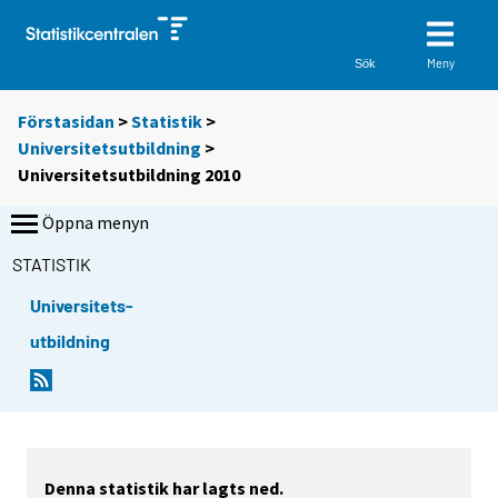
Meny
Sök
Förstasidan
>
Statistik
>
Universitetsutbildning
>
Universitetsutbildning 2010
Öppna menyn
STATISTIK
Universitets-
utbildning
Denna statistik har lagts ned.