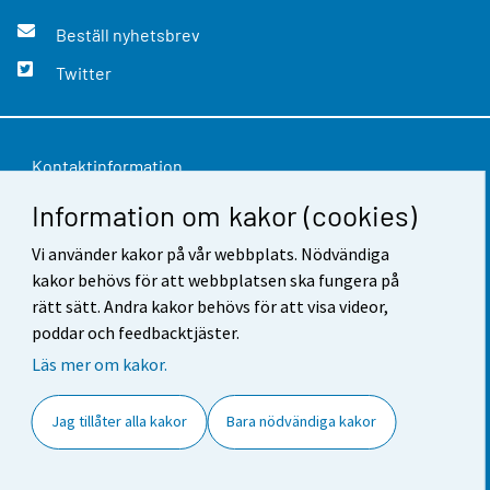
Beställ nyhetsbrev
Twitter
Kontaktinformation
Information om kakor (cookies)
Respons
Användarvillkor
Vi använder kakor på vår webbplats. Nödvändiga
kakor behövs för att webbplatsen ska fungera på
Dataskydd
rätt sätt. Andra kakor behövs för att visa videor,
poddar och feedbacktjäster.
Tillgänglighet
Läs mer om kakor.
Information om webbplatsen
Jag tillåter alla kakor
Bara nödvändiga kakor
Cookie-inställningar