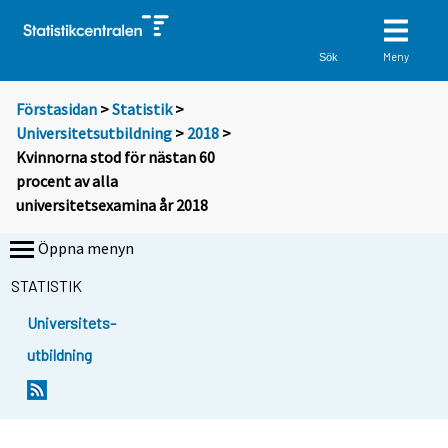
Meny
Sök
Förstasidan
>
Statistik
>
Universitetsutbildning
>
2018
>
Kvinnorna stod för nästan 60
procent av alla
universitetsexamina år 2018
Öppna menyn
STATISTIK
Universitets-
utbildning
Y
Y
o
o
u
u
a
a