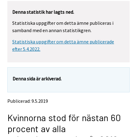
r
r
Denna statistik har lagts ned.
e
e
m
m
Statistiska uppgifter om detta ämne publiceras i
o
o
samband med en annan statistikgren.
v
v
i
i
Statistiska uppgifter om detta ämne publicerade
n
n
g
g
efter 5.4.2022.
t
t
o
o
a
a
n
n
Denna sida är arkiverad.
o
o
t
t
h
h
e
e
Publicerad: 9.5.2019
r
r
s
s
Kvinnorna stod för nästan 60
e
e
r
r
procent av alla
v
v
i
i