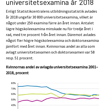
universitetsexamina år 2018
c
c
e
e
Enligt Statistikcentralens utbildningsstatistik avlades
.
.
år 2018 ungefär 30 800 universitetsexamina, vilket är
något under 250 examina färre än året innan. Antalet
lägre högskoleexamina minskade nu för tredje året i
rad, med tre procent från året innan. Däremot avlades
något fler högre högskoleexamina och doktorsexamina
jämfört med året innan. Kvinnornas andel av alla som
avlagt universitetsexamen och doktorsexamen var 58
resp. 51 procent.
Kvinnornas andel av avlagda universitetsexamina 2001–
2018, procent