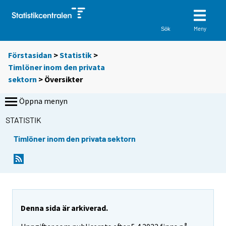
Meny
Sök
Förstasidan
>
Statistik
>
Timlöner inom den privata
sektorn
> Översikter
Öppna menyn
STATISTIK
Timlöner inom den privata sektorn
Denna sida är arkiverad.