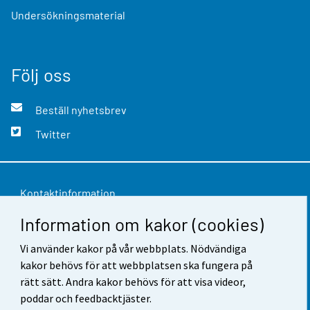
Undersökningsmaterial
Följ oss
Beställ nyhetsbrev
Twitter
Kontaktinformation
Information om kakor (cookies)
Respons
Vi använder kakor på vår webbplats. Nödvändiga
Användarvillkor
kakor behövs för att webbplatsen ska fungera på
Dataskydd
rätt sätt. Andra kakor behövs för att visa videor,
poddar och feedbacktjäster.
Tillgänglighet