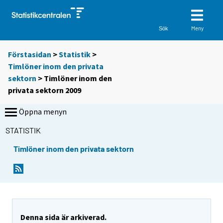
Meny
Sök
Förstasidan
>
Statistik
>
Timlöner inom den privata
sektorn
> Timlöner inom den
privata sektorn 2009
Öppna menyn
STATISTIK
Timlöner inom den privata sektorn
Denna sida är arkiverad.