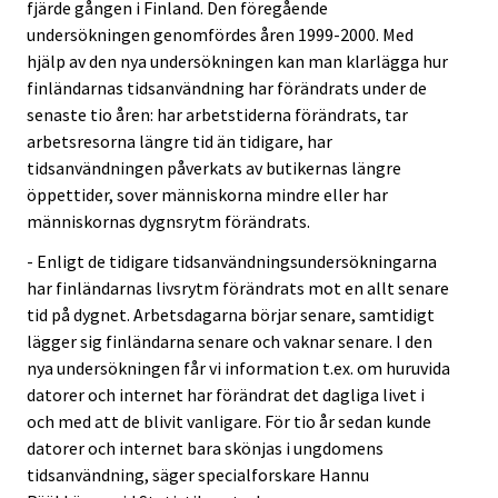
fjärde gången i Finland. Den föregående
undersökningen genomfördes åren 1999-2000. Med
hjälp av den nya undersökningen kan man klarlägga hur
finländarnas tidsanvändning har förändrats under de
senaste tio åren: har arbetstiderna förändrats, tar
arbetsresorna längre tid än tidigare, har
tidsanvändningen påverkats av butikernas längre
öppettider, sover människorna mindre eller har
människornas dygnsrytm förändrats.
- Enligt de tidigare tidsanvändningsundersökningarna
har finländarnas livsrytm förändrats mot en allt senare
tid på dygnet. Arbetsdagarna börjar senare, samtidigt
lägger sig finländarna senare och vaknar senare. I den
nya undersökningen får vi information t.ex. om huruvida
datorer och internet har förändrat det dagliga livet i
och med att de blivit vanligare. För tio år sedan kunde
datorer och internet bara skönjas i ungdomens
tidsanvändning, säger specialforskare Hannu