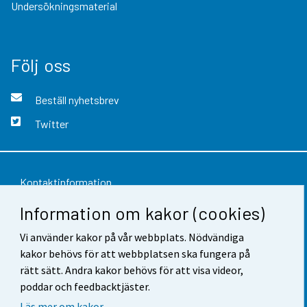
Undersökningsmaterial
Följ oss
Beställ nyhetsbrev
Twitter
Kontaktinformation
Information om kakor (cookies)
Respons
Vi använder kakor på vår webbplats. Nödvändiga
Användarvillkor
kakor behövs för att webbplatsen ska fungera på
Dataskydd
rätt sätt. Andra kakor behövs för att visa videor,
poddar och feedbacktjäster.
Tillgänglighet
Läs mer om kakor.