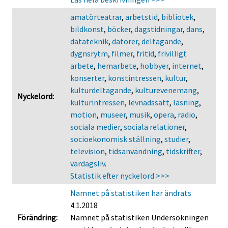
amatörteatrar
,
arbetstid
,
bibliotek
,
bildkonst
,
böcker
,
dagstidningar
,
dans
,
datateknik
,
datorer
,
deltagande
,
dygnsrytm
,
filmer
,
fritid
,
frivilligt
arbete
,
hemarbete
,
hobbyer
,
internet
,
konserter
,
konstintressen
,
kultur
,
kulturdeltagande
,
kulturevenemang
,
Nyckelord:
kulturintressen
,
levnadssätt
,
läsning
,
motion
,
museer
,
musik
,
opera
,
radio
,
sociala medier
,
sociala relationer
,
socioekonomisk ställning
,
studier
,
television
,
tidsanvändning
,
tidskrifter
,
vardagsliv
.
Statistik efter nyckelord >>>
Namnet på statistiken har ändrats
4.1.2018
Förändring:
Namnet på statistiken Undersökningen