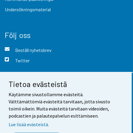
Undersökningsmaterial
Följ oss
Beställ nyhetsbrev
Twitter
Tietoa evästeistä
Kontaktinformation
Käytämme sivustollamme evästeitä.
Respons
Välttämättömiä evästeitä tarvitaan, jotta sivusto
toimii oikein. Muita evästeitä tarvitaan videoiden,
Användarvillkor
podcastien ja palautepalvelun esittämiseen.
Dataskydd
Lue lisää evästeistä.