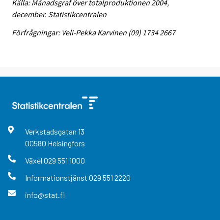
Källa: Månadsgraf över totalproduktionen 2004,
december. Statistikcentralen
Förfrågningar: Veli-Pekka Karvinen (09) 1734 2667
Verkstadsgatan
13
00580
Helsingfors
Växel
029 551 1000
Informationstjänst
029 551 2220
info@stat.fi