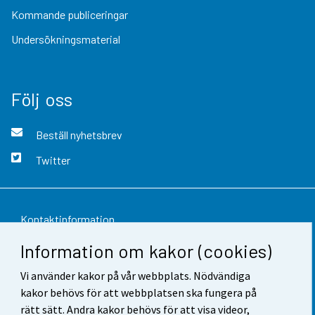
Kommande publiceringar
Undersökningsmaterial
Följ oss
Beställ nyhetsbrev
Twitter
Kontaktinformation
Information om kakor (cookies)
Respons
Vi använder kakor på vår webbplats. Nödvändiga
Användarvillkor
kakor behövs för att webbplatsen ska fungera på
Dataskydd
rätt sätt. Andra kakor behövs för att visa videor,