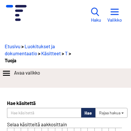
Valikko
Haku
Etusivu
>
Luokitukset ja
dokumentaatio
>
Käsitteet
>
T
>
Tuoja
Avaa valikko
Hae käsitettä
Hae
Rajaa hakua
Selaa käsitteitä aakkosittain