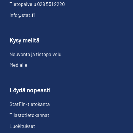
Tietopalvelu
029 551 2220
info@stat.fi
Kysy meiltä
Neuvonta ja tietopalvelu
Medialle
Löydä nopeasti
StatFin-tietokanta
Tilastotietokannat
Luokitukset