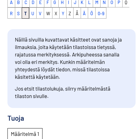
A
B
C
D
E
F
G
H
I
J
K
L
M
N
O
P
Q
R
S
T
U
V
W
X
Y
Z
Å
Ä
Ö
0-9
Näillä sivuilla kuvattavat käsitteet ovat sanoja ja
ilmauksia, joita käytetään tilastoissa tietyssä,
rajatussa merkityksessä. Arkipuheessa sanalla
voi olla eri merkitys. Kunkin määritelmän
yhteydestä löydät tiedon, missä tilastoissa
käsitettä käytetään.
Jos etsit tilastolukuja, siirry määritelmästä
tilaston sivulle.
Tuoja
Määritelmä 1