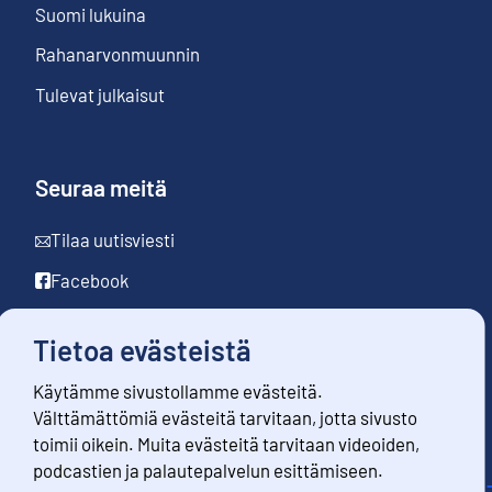
Suomi lukuina
Rahanarvonmuunnin
Tulevat julkaisut
Seuraa meitä
Tilaa uutisviesti
Facebook
LinkedIn
Tietoa evästeistä
YouTube
Käytämme sivustollamme evästeitä.
Instagram
Välttämättömiä evästeitä tarvitaan, jotta sivusto
toimii oikein. Muita evästeitä tarvitaan videoiden,
podcastien ja palautepalvelun esittämiseen.