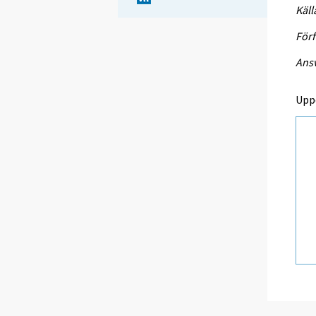
Käll
Förf
Ansv
Upp