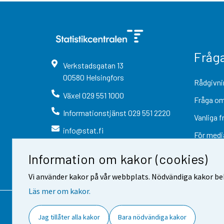
Fråg
Verkstadsgatan
13
00580
Helsingfors
Rådgivni
Växel
029 551 1000
Fråga om
Informationstjänst
029 551 2220
Vanliga f
info@stat.fi
För medi
Information om kakor (cookies)
Vi använder kakor på vår webbplats. Nödvändiga kakor beh
Läs mer om kakor.
Kontaktinformation
Respons
Jag tillåter alla kakor
Bara nödvändiga kakor