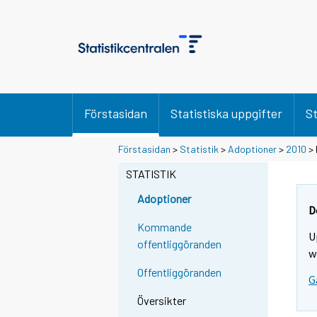
Förstasidan
Statistiska uppgifter
St
Förstasidan
>
Statistik
>
Adoptioner
>
2010
> 
STATISTIK
Adoptioner
D
Kommande
U
offentliggöranden
w
Offentliggöranden
G
Översikter