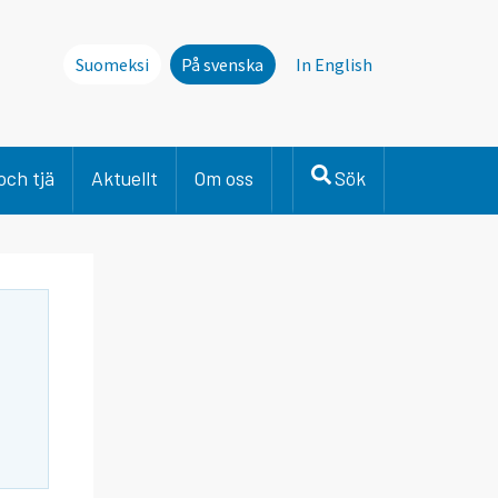
Suomeksi
På svenska
In English
och tjä
Aktuellt
Om oss
Sök