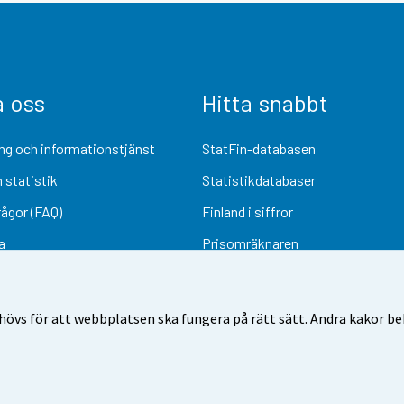
a oss
Hitta snabbt
ng och informationstjänst
StatFin-databasen
 statistik
Statistikdatabaser
rågor (FAQ)
Finland i siffror
a
Prisomräknaren
Kommande publiceringar
Undersökningsmaterial
övs för att webbplatsen ska fungera på rätt sätt. Andra kakor behö
Användarvillkor
Dataskydd
Tillgänglighet
Information om