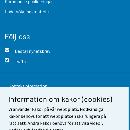
Kommande publiceringar
Undersökningsmaterial
Följ oss
Beställ nyhetsbrev
Twitter
Kontaktinformation
Information om kakor (cookies)
Respons
Vi använder kakor på vår webbplats. Nödvändiga
Användarvillkor
kakor behövs för att webbplatsen ska fungera på
Dataskydd
rätt sätt. Andra kakor behövs för att visa videor,
poddar och feedbacktjäster.