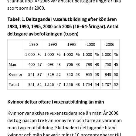
stannat upp. År 2006 var antalet deltagare ungefär lika
stort som år 2000.
Tabell 1. Deltagande i vuxenutbildning efter kön åren
1980, 1990, 1995, 2000 och 2006 (18–64-åringar). Antal
deltagare av befolkningen (tusen)
1980
1990
1995
2000
2006
1 000
%
1 000
%
1 000
%
1 000
%
1 000
%
Män
400
27
698
43
706
43
799
49
758
45
Kvinnor
541
37
829
52
850
53
955
59
949
58
Totalt
941
32
1 526
47
1 556
48
1 754
54
1 707
52
Kvinnor deltar oftare i vuxenutbildning än män
Kvinnor var aktivare vuxenstuderande än män. År 2006
deltog nästan tre kvinnor av fem och färre än varannan
man i vuxenutbildning. Skillnaden i deltagande bland
kvinnor och män har varit minst 10 procentenheter till