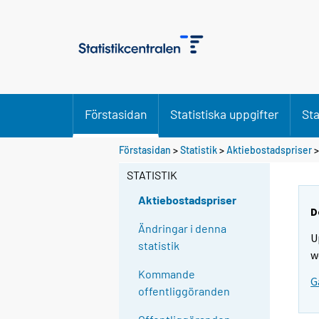
Förstasidan
Statistiska uppgifter
Sta
Förstasidan
>
Statistik
>
Aktiebostadspriser
>
STATISTIK
Aktiebostadspriser
D
Ändringar i denna
U
statistik
w
Kommande
G
offentliggöranden