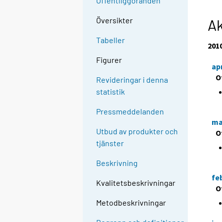
Offentliggöranden
Översikter
Ak
Tabeller
201
Figurer
apr
O
Revideringar i denna
statistik
Pressmeddelanden
ma
Utbud av produkter och
O
tjänster
Beskrivning
fe
Kvalitetsbeskrivningar
O
Metodbeskrivningar