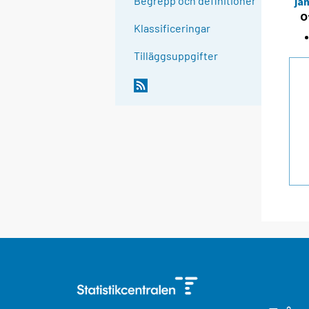
Begrepp och definitioner
ja
O
Klassificeringar
Tilläggsuppgifter