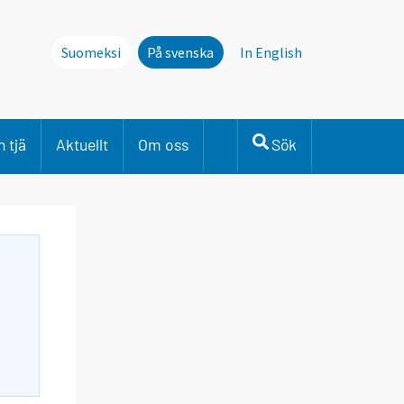
Suomeksi
På svenska
In English
 tjä
Aktuellt
Om oss
Sök