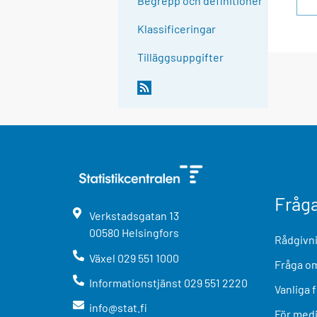
Begrepp och definitioner
Klassificeringar
Tilläggsuppgifter
Fråg
Verkstadsgatan
13
00580
Helsingfors
Rådgivni
Växel
029 551 1000
Fråga om
Informationstjänst
029 551 2220
Vanliga 
info@stat.fi
För med