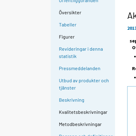
Offentliggöranden
Översikter
Ak
Tabeller
201
Figurer
se
O
Revideringar i denna
statistik
R
Pressmeddelanden
Utbud av produkter och
tjänster
Beskrivning
Kvalitetsbeskrivningar
Metodbeskrivningar