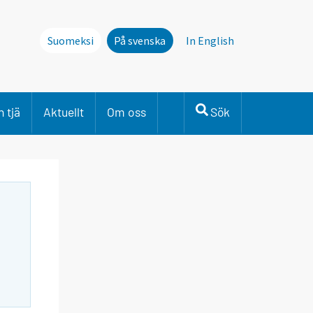
Suomeksi
På svenska
In English
 tjä
Aktuellt
Om oss
Sök