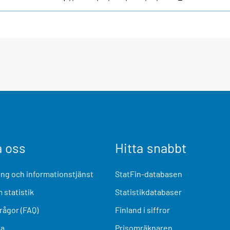
a oss
Hitta snabbt
ng och informationstjänst
StatFin-databasen
 statistik
Statistikdatabaser
frågor (FAQ)
Finland i siffror
ia
Prisomräknaren