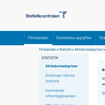
Förstasidan
Statistiska uppgifter
Sta
Förstasidan
>
Statistik
>
Aktiebostadspriser
STATISTIK
Aktiebostadspriser
D
Ändringar i denna
U
statistik
w
Kommande
G
offentliggöranden