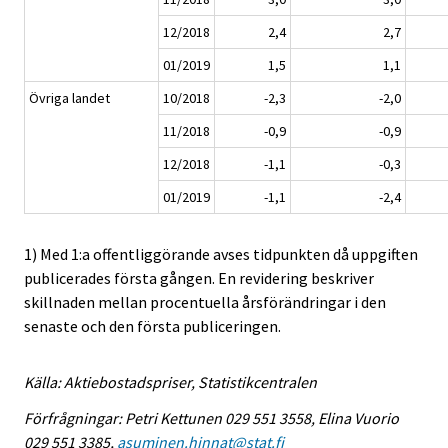
12/2018
2,4
2,7
01/2019
1,5
1,1
Övriga landet
10/2018
-2,3
-2,0
11/2018
-0,9
-0,9
12/2018
-1,1
-0,3
01/2019
-1,1
-2,4
1) Med 1:a offentliggörande avses tidpunkten då uppgiften
publicerades första gången. En revidering beskriver
skillnaden mellan procentuella årsförändringar i den
senaste och den första publiceringen.
Källa: Aktiebostadspriser, Statistikcentralen
Förfrågningar: Petri Kettunen 029 551 3558, Elina Vuorio
029 551 3385,
asuminen.hinnat@stat.fi