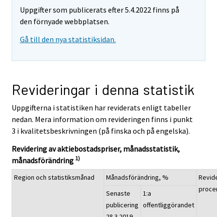
Uppgifter som publicerats efter 5.4.2022 finns på
den förnyade webbplatsen.
Gå till den nya statistiksidan.
Revideringar i denna statistik
Uppgifterna i statistiken har reviderats enligt tabeller
nedan. Mera information om revideringen finns i punkt
3 i kvalitetsbeskrivningen (på finska och på engelska).
Revidering av aktiebostadspriser, månadsstatistik,
1)
månadsförändring
Region och statistiksmånad
Månadsförändring, %
Revide
proce
Senaste
1:a
publicering
offentliggörandet
28.3.2019