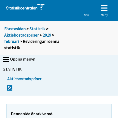
Meny
Sök
Förstasidan
>
Statistik
>
Aktiebostadspriser
>
2019
>
februari
> Revideringar i denna
statistik
Öppna menyn
STATISTIK
Aktiebostadspriser
Denna sida är arkiverad.