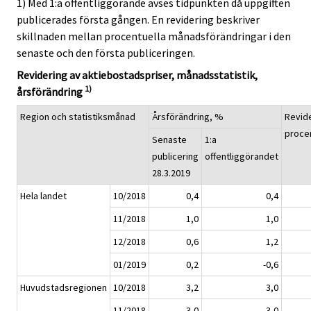
1) Med 1:a offentliggörande avses tidpunkten då uppgiften
publicerades första gången. En revidering beskriver
skillnaden mellan procentuella månadsförändringar i den
senaste och den första publiceringen.
Revidering av aktiebostadspriser, månadsstatistik,
1)
årsförändring
Region och statistiksmånad
Årsförändring, %
Revide
proce
Senaste
1:a
publicering
offentliggörandet
28.3.2019
Hela landet
10/2018
0,4
0,4
11/2018
1,0
1,0
12/2018
0,6
1,2
01/2019
0,2
-0,6
Huvudstadsregionen
10/2018
3,2
3,0
11/2018
3,0
3,0