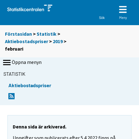
Meny
Sök
Förstasidan
>
Statistik
>
Aktiebostadspriser
>
2019
>
februari
Öppna menyn
STATISTIK
Aktiebostadspriser
Denna sida är arkiverad.
Uppgifter som publicerats efter 5.4.2022 finns på