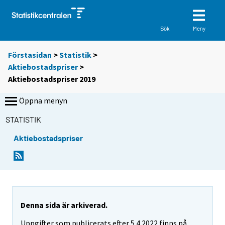
Meny
Sök
Förstasidan
>
Statistik
>
Aktiebostadspriser
>
Aktiebostadspriser 2019
Öppna menyn
STATISTIK
Aktiebostadspriser
Denna sida är arkiverad.
Uppgifter som publicerats efter 5.4.2022 finns på