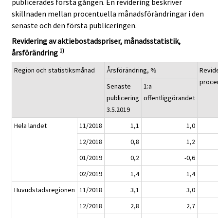
publicerades första gången. En revidering beskriver
skillnaden mellan procentuella månadsförändringar i den
senaste och den första publiceringen.
Revidering av aktiebostadspriser, månadsstatistik,
1)
årsförändring
Region och statistiksmånad
Årsförändring, %
Revide
proce
Senaste
1:a
publicering
offentliggörandet
3.5.2019
Hela landet
11/2018
1,1
1,0
12/2018
0,8
1,2
01/2019
0,2
-0,6
02/2019
1,4
1,4
Huvudstadsregionen
11/2018
3,1
3,0
12/2018
2,8
2,7