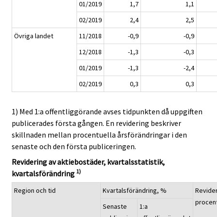
01/2019
1,7
1,1
02/2019
2,4
2,5
Övriga landet
11/2018
-0,9
-0,9
12/2018
-1,3
-0,3
01/2019
-1,3
-2,4
02/2019
0,3
0,3
1) Med 1:a offentliggörande avses tidpunkten då uppgiften
publicerades första gången. En revidering beskriver
skillnaden mellan procentuella årsförändringar i den
senaste och den första publiceringen.
Revidering av aktiebostäder, kvartalsstatistik,
1)
kvartalsförändring
Region och tid
Kvartalsförändring, %
Revider
procen
Senaste
1:a