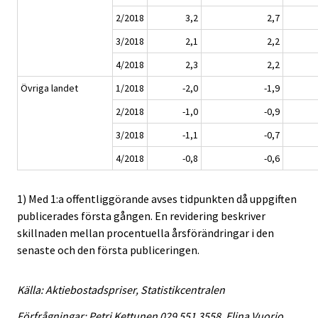
2/2018
3,2
2,7
3/2018
2,1
2,2
4/2018
2,3
2,2
Övriga landet
1/2018
-2,0
-1,9
2/2018
-1,0
-0,9
3/2018
-1,1
-0,7
4/2018
-0,8
-0,6
1) Med 1:a offentliggörande avses tidpunkten då uppgiften
publicerades första gången. En revidering beskriver
skillnaden mellan procentuella årsförändringar i den
senaste och den första publiceringen.
Källa: Aktiebostadspriser, Statistikcentralen
Förfrågningar: Petri Kettunen 029 551 3558, Elina Vuorio