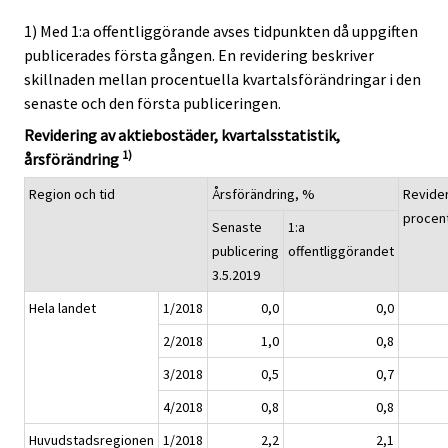
1) Med 1:a offentliggörande avses tidpunkten då uppgiften
publicerades första gången. En revidering beskriver
skillnaden mellan procentuella kvartalsförändringar i den
senaste och den första publiceringen.
Revidering av aktiebostäder, kvartalsstatistik,
1)
årsförändring
Region och tid
Årsförändring, %
Revider
procen
Senaste
1:a
publicering
offentliggörandet
3.5.2019
Hela landet
1/2018
0,0
0,0
2/2018
1,0
0,8
3/2018
0,5
0,7
4/2018
0,8
0,8
Huvudstadsregionen
1/2018
2,2
2,1