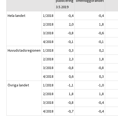
publicering
offentliggörandet
3.5.2019
Hela landet
1/2018
-0,4
-0,4
2/2018
2,0
1,8
3/2018
-0,8
-0,6
4/2018
-0,1
-0,1
Huvudstadsregionen
1/2018
0,3
0,2
2/2018
2,3
1,8
3/2018
-0,8
-0,8
4/2018
0,6
0,3
Övriga landet
1/2018
-1,1
-1,0
2/2018
1,8
1,8
3/2018
-0,8
-0,4
4/2018
-0,7
-0,4