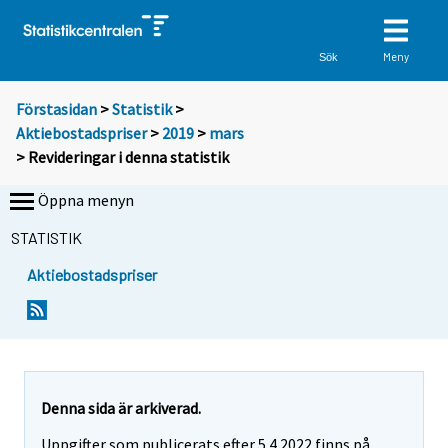
Meny
Sök
Förstasidan
>
Statistik
>
Aktiebostadspriser
>
2019
>
mars
> Revideringar i denna statistik
Öppna menyn
STATISTIK
Aktiebostadspriser
Denna sida är arkiverad.
Uppgifter som publicerats efter 5.4.2022 finns på